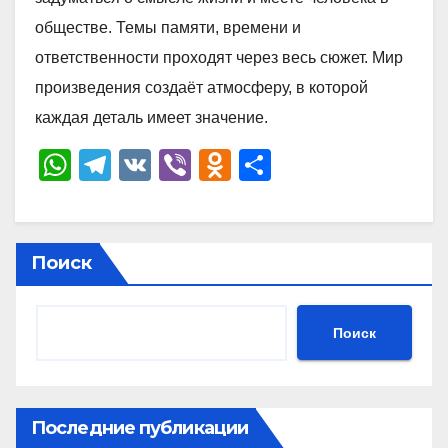
обществе. Темы памяти, времени и
ответственности проходят через весь сюжет. Мир
произведения создаёт атмосферу, в которой
каждая деталь имеет значение.
W
T
V
Vi
O
О
h
el
K
b
d
тп
at
e
er
n
р
s
gr
o
а
Поиск
A
a
kl
в
p
m
a
и
Поиск
p
ss
ть
ni
ki
Последние публикации