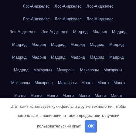
Лос-Анджелес
Лос-Анджелес
Лос-Анджелес
Лос-Анджелес
Лос-Анджелес
Лос-Анджелес
Лос-Анджелес
Лос-Анджелес
Мадрид
Мадрид
Мадрид
Мадрид
Мадрид
Мадрид
Мадрид
Мадрид
Мадрид
Мадрид
Мадрид
Мадрид
Мадрид
Мадрид
Мадрид
Мадрид
Макароны
Макароны
Макароны
Макароны
Макароны
Макароны
Макароны
Манго
Манго
Манго
Манго
Манго
Манго
Манго
Манго
Манго
Манго
Этот сайт использует куки-файлы и другие технологии, чтобы
Манго
Манго
Манго
Манго
Манго
Манго
Манго
помочь вам в навигации, а также предоставить лучший
Манго
Маргарет Митчелл — Унесённые ветром
пользовательский опыт.
OK
Марк Твен — Приключения Тома Сойера