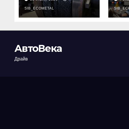
огнезащиты
тре
фланцевых
SIB_ECOMETAL
пот
SIB_EC
соединений
рис
АвтоВека
Драйв