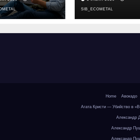
бования и
онлайн-курсы
енциальные
OMETAL
SIB_ECOMETAL
ки
Home
Авокадо
Агата Кристи — Убийство в «
Александр 
Александр Пуш
Александр Пуш