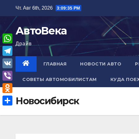
Перейти
Чт. Авг 6th, 2026
3:09:36 PM
к
содержимому
АвтоВека
Драйв
W
h
T
ГЛАВНАЯ
НОВОСТИ АВТО
Р
a
e
V
t
СОВЕТЫ АВТОМОБИЛИСТАМ
КУДА ПОЕ
l
K
V
s
e
i
A
O
Новосибирск
g
b
p
d
r
О
e
p
n
a
т
r
o
m
п
k