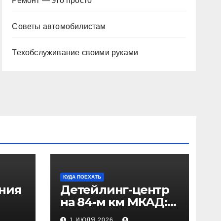
Ремонт — это просто
Советы автомобилистам
Техобслуживание своими руками
КУДА ПОЕХАТЬ
ения
Детейлинг-центр
на 84-м км МКАД:
рез
адрес и проезд
1 ИЮЛЯ 2026