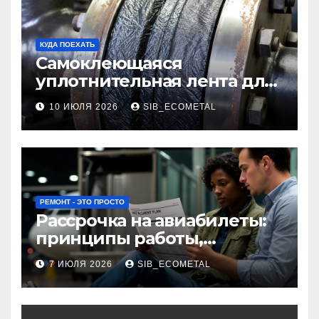
КУДА ПОЕХАТЬ
Самоклеющаяся
уплотнительная лента для
огнезащиты фланцевых
10 ИЮЛЯ 2026
SIB_ECOMETAL
соединений
РЕМОНТ - ЭТО ПРОСТО
Рассрочка на авиабилеты:
принципы работы,
требования и
7 ИЮЛЯ 2026
SIB_ECOMETAL
потенциальные риски