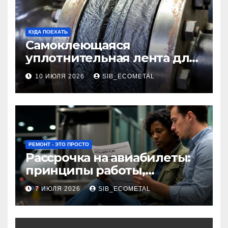
КУДА ПОЕХАТЬ
Самоклеющаяся
уплотнительная лента для
огнезащиты фланцевых
10 ИЮЛЯ 2026
SIB_ECOMETAL
соединений
РЕМОНТ - ЭТО ПРОСТО
Рассрочка на авиабилеты:
принципы работы,
требования и
7 ИЮЛЯ 2026
SIB_ECOMETAL
потенциальные риски