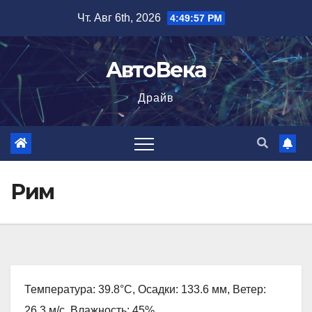
Перейти
Чт. Авг 6th, 2026
4:49:58 PM
к
содержимому
АвтоВека
Драйв
Рим
Температура: 39.8°C, Осадки: 133.6 мм, Ветер:
26.3 м/с, Влажность: 45%