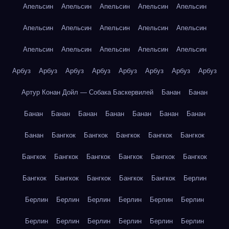
Апельсин
Апельсин
Апельсин
Апельсин
Апельсин
Апельсин
Апельсин
Апельсин
Апельсин
Апельсин
Апельсин
Апельсин
Апельсин
Апельсин
Апельсин
Арбуз
Арбуз
Арбуз
Арбуз
Арбуз
Арбуз
Арбуз
Арбуз
Артур Конан Дойл — Собака Баскервилей
Банан
Банан
Банан
Банан
Банан
Банан
Банан
Банан
Банан
Банан
Бангкок
Бангкок
Бангкок
Бангкок
Бангкок
Бангкок
Бангкок
Бангкок
Бангкок
Бангкок
Бангкок
Бангкок
Бангкок
Бангкок
Бангкок
Бангкок
Берлин
Берлин
Берлин
Берлин
Берлин
Берлин
Берлин
Берлин
Берлин
Берлин
Берлин
Берлин
Берлин