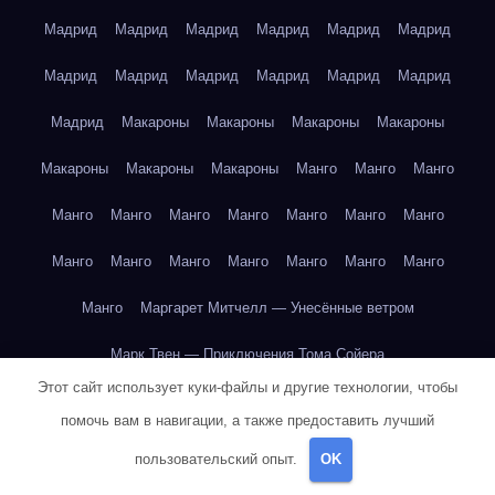
Мадрид
Мадрид
Мадрид
Мадрид
Мадрид
Мадрид
Мадрид
Мадрид
Мадрид
Мадрид
Мадрид
Мадрид
Мадрид
Макароны
Макароны
Макароны
Макароны
Макароны
Макароны
Макароны
Манго
Манго
Манго
Манго
Манго
Манго
Манго
Манго
Манго
Манго
Манго
Манго
Манго
Манго
Манго
Манго
Манго
Манго
Маргарет Митчелл — Унесённые ветром
Марк Твен — Приключения Тома Сойера
Этот сайт использует куки-файлы и другие технологии, чтобы
Марк Твен — Приключения Тома Сойера
помочь вам в навигации, а также предоставить лучший
Марк Твен — Приключения Тома Сойера
пользовательский опыт.
OK
Марк Твен — Приключения Тома Сойера