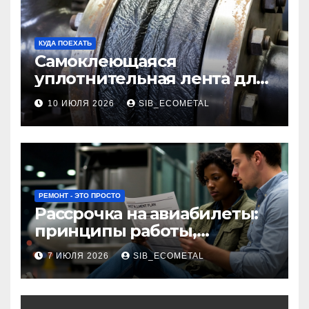
КУДА ПОЕХАТЬ
Самоклеющаяся
уплотнительная лента для
огнезащиты фланцевых
10 ИЮЛЯ 2026
SIB_ECOMETAL
соединений
РЕМОНТ - ЭТО ПРОСТО
Рассрочка на авиабилеты:
принципы работы,
требования и
7 ИЮЛЯ 2026
SIB_ECOMETAL
потенциальные риски