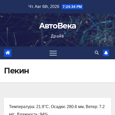
Перейти
Чт. Авг 6th, 2026
7:24:35 PM
к
содержимому
АвтоВека
Драйв
Пекин
Температура: 21.9°C, Осадки: 280.6 мм, Ветер: 7.2
м/с, Влажность: 94%