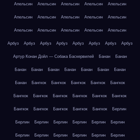
Апельсин
Апельсин
Апельсин
Апельсин
Апельсин
Апельсин
Апельсин
Апельсин
Апельсин
Апельсин
Апельсин
Апельсин
Апельсин
Апельсин
Апельсин
Арбуз
Арбуз
Арбуз
Арбуз
Арбуз
Арбуз
Арбуз
Арбуз
Артур Конан Дойл — Собака Баскервилей
Банан
Банан
Банан
Банан
Банан
Банан
Банан
Банан
Банан
Банан
Бангкок
Бангкок
Бангкок
Бангкок
Бангкок
Бангкок
Бангкок
Бангкок
Бангкок
Бангкок
Бангкок
Бангкок
Бангкок
Бангкок
Бангкок
Бангкок
Берлин
Берлин
Берлин
Берлин
Берлин
Берлин
Берлин
Берлин
Берлин
Берлин
Берлин
Берлин
Берлин