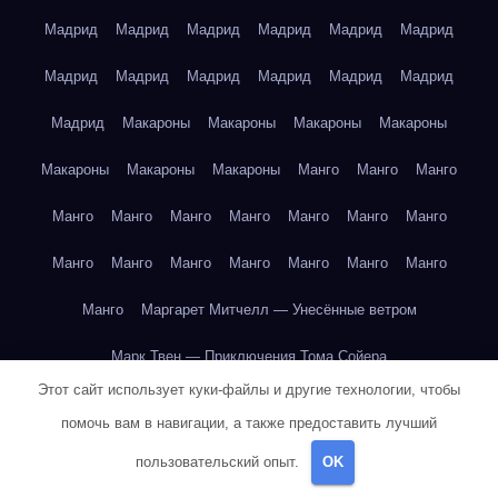
Мадрид
Мадрид
Мадрид
Мадрид
Мадрид
Мадрид
Мадрид
Мадрид
Мадрид
Мадрид
Мадрид
Мадрид
Мадрид
Макароны
Макароны
Макароны
Макароны
Макароны
Макароны
Макароны
Манго
Манго
Манго
Манго
Манго
Манго
Манго
Манго
Манго
Манго
Манго
Манго
Манго
Манго
Манго
Манго
Манго
Манго
Маргарет Митчелл — Унесённые ветром
Марк Твен — Приключения Тома Сойера
Этот сайт использует куки-файлы и другие технологии, чтобы
Марк Твен — Приключения Тома Сойера
помочь вам в навигации, а также предоставить лучший
Марк Твен — Приключения Тома Сойера
пользовательский опыт.
OK
Марк Твен — Приключения Тома Сойера