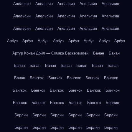
Апельсин
Апельсин
Апельсин
Апельсин
Апельсин
Апельсин
Апельсин
Апельсин
Апельсин
Апельсин
Апельсин
Апельсин
Апельсин
Апельсин
Апельсин
Арбуз
Арбуз
Арбуз
Арбуз
Арбуз
Арбуз
Арбуз
Арбуз
Артур Конан Дойл — Собака Баскервилей
Банан
Банан
Банан
Банан
Банан
Банан
Банан
Банан
Банан
Банан
Бангкок
Бангкок
Бангкок
Бангкок
Бангкок
Бангкок
Бангкок
Бангкок
Бангкок
Бангкок
Бангкок
Бангкок
Бангкок
Бангкок
Бангкок
Бангкок
Берлин
Берлин
Берлин
Берлин
Берлин
Берлин
Берлин
Берлин
Берлин
Берлин
Берлин
Берлин
Берлин