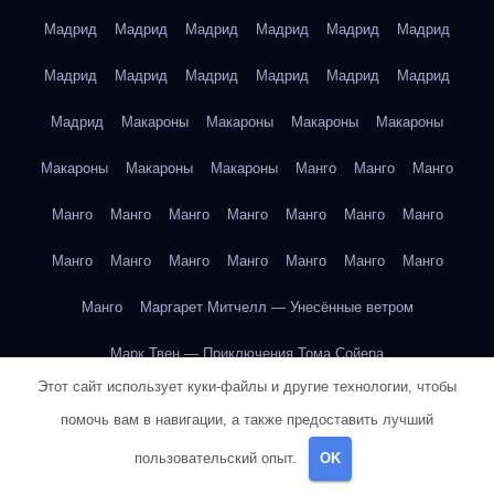
Мадрид
Мадрид
Мадрид
Мадрид
Мадрид
Мадрид
Мадрид
Мадрид
Мадрид
Мадрид
Мадрид
Мадрид
Мадрид
Макароны
Макароны
Макароны
Макароны
Макароны
Макароны
Макароны
Манго
Манго
Манго
Манго
Манго
Манго
Манго
Манго
Манго
Манго
Манго
Манго
Манго
Манго
Манго
Манго
Манго
Манго
Маргарет Митчелл — Унесённые ветром
Марк Твен — Приключения Тома Сойера
Этот сайт использует куки-файлы и другие технологии, чтобы
Марк Твен — Приключения Тома Сойера
помочь вам в навигации, а также предоставить лучший
Марк Твен — Приключения Тома Сойера
пользовательский опыт.
OK
Марк Твен — Приключения Тома Сойера