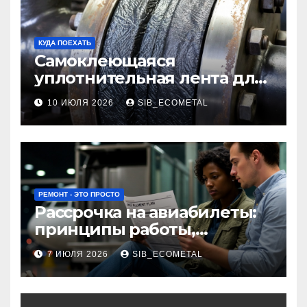
КУДА ПОЕХАТЬ
Самоклеющаяся
уплотнительная лента для
огнезащиты фланцевых
10 ИЮЛЯ 2026
SIB_ECOMETAL
соединений
РЕМОНТ - ЭТО ПРОСТО
Рассрочка на авиабилеты:
принципы работы,
требования и
7 ИЮЛЯ 2026
SIB_ECOMETAL
потенциальные риски