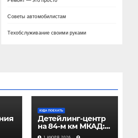
Ремонт — это просто
Советы автомобилистам
Техобслуживание своими руками
КУДА ПОЕХАТЬ
ения
Детейлинг-центр
на 84-м км МКАД:
рез
адрес и проезд
1 ИЮЛЯ 2026