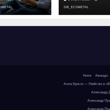
бования и
онлайн-курсы
енциальные
OMETAL
SIB_ECOMETAL
ки
Home
Авокадо
Агата Кристи — Убийство в «
Александр 
Александр Пуш
Александр Пуш