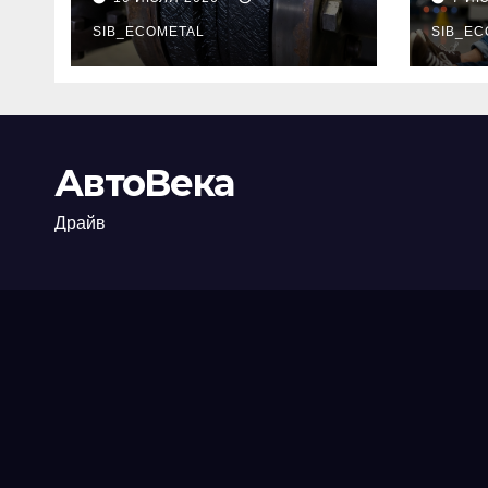
огнезащиты
тре
фланцевых
SIB_ECOMETAL
пот
SIB_EC
соединений
рис
АвтоВека
Драйв