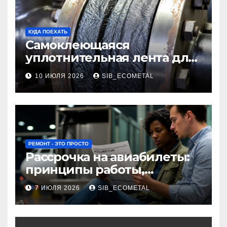
КУДА ПОЕХАТЬ
Самоклеющаяся
уплотнительная лента для
огнезащиты фланцевых
10 ИЮЛЯ 2026
SIB_ECOMETAL
соединений
РЕМОНТ - ЭТО ПРОСТО
Рассрочка на авиабилеты:
принципы работы,
требования и
7 ИЮЛЯ 2026
SIB_ECOMETAL
потенциальные риски