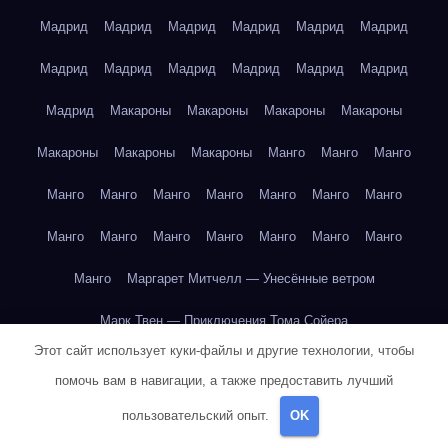
Мадрид
Мадрид
Мадрид
Мадрид
Мадрид
Мадрид
Мадрид
Мадрид
Мадрид
Мадрид
Мадрид
Мадрид
Мадрид
Макароны
Макароны
Макароны
Макароны
Макароны
Макароны
Макароны
Манго
Манго
Манго
Манго
Манго
Манго
Манго
Манго
Манго
Манго
Манго
Манго
Манго
Манго
Манго
Манго
Манго
Манго
Маргарет Митчелл — Унесённые ветром
Марк Твен — Приключения Тома Сойера
Этот сайт использует куки-файлы и другие технологии, чтобы
Марк Твен — Приключения Тома Сойера
помочь вам в навигации, а также предоставить лучший
Марк Твен — Приключения Тома Сойера
пользовательский опыт.
OK
Марк Твен — Приключения Тома Сойера