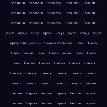
Апельсин
Апельсин
Апельсин
Апельсин
Апельсин
Апельсин
Апельсин
Апельсин
Апельсин
Апельсин
Апельсин
Апельсин
Апельсин
Апельсин
Апельсин
Арбуз
Арбуз
Арбуз
Арбуз
Арбуз
Арбуз
Арбуз
Арбуз
Артур Конан Дойл — Собака Баскервилей
Банан
Банан
Банан
Банан
Банан
Банан
Банан
Банан
Банан
Банан
Бангкок
Бангкок
Бангкок
Бангкок
Бангкок
Бангкок
Бангкок
Бангкок
Бангкок
Бангкок
Бангкок
Бангкок
Бангкок
Бангкок
Бангкок
Бангкок
Берлин
Берлин
Берлин
Берлин
Берлин
Берлин
Берлин
Берлин
Берлин
Берлин
Берлин
Берлин
Берлин