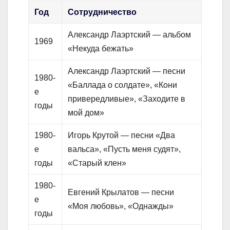
Год
Сотрудничество
Александр Лаэртский — альбом
1969
«Некуда бежать»
Александр Лаэртский — песни
1980-
«Баллада о солдате», «Кони
е
привередливые», «Заходите в
годы
мой дом»
1980-
Игорь Крутой — песни «Два
е
вальса», «Пусть меня судят»,
годы
«Старый клен»
1980-
Евгений Крылатов — песни
е
«Моя любовь», «Однажды»
годы