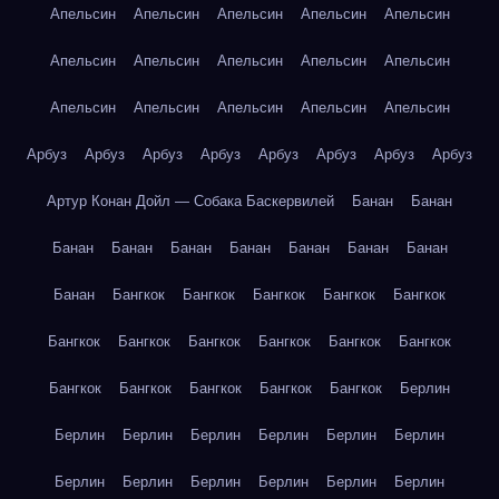
Апельсин
Апельсин
Апельсин
Апельсин
Апельсин
Апельсин
Апельсин
Апельсин
Апельсин
Апельсин
Апельсин
Апельсин
Апельсин
Апельсин
Апельсин
Арбуз
Арбуз
Арбуз
Арбуз
Арбуз
Арбуз
Арбуз
Арбуз
Артур Конан Дойл — Собака Баскервилей
Банан
Банан
Банан
Банан
Банан
Банан
Банан
Банан
Банан
Банан
Бангкок
Бангкок
Бангкок
Бангкок
Бангкок
Бангкок
Бангкок
Бангкок
Бангкок
Бангкок
Бангкок
Бангкок
Бангкок
Бангкок
Бангкок
Бангкок
Берлин
Берлин
Берлин
Берлин
Берлин
Берлин
Берлин
Берлин
Берлин
Берлин
Берлин
Берлин
Берлин