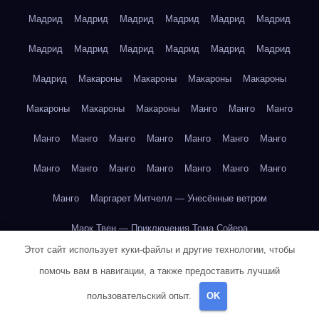
Мадрид
Мадрид
Мадрид
Мадрид
Мадрид
Мадрид
Мадрид
Мадрид
Мадрид
Мадрид
Мадрид
Мадрид
Мадрид
Макароны
Макароны
Макароны
Макароны
Макароны
Макароны
Макароны
Манго
Манго
Манго
Манго
Манго
Манго
Манго
Манго
Манго
Манго
Манго
Манго
Манго
Манго
Манго
Манго
Манго
Манго
Маргарет Митчелл — Унесённые ветром
Марк Твен — Приключения Тома Сойера
Этот сайт использует куки-файлы и другие технологии, чтобы
Марк Твен — Приключения Тома Сойера
помочь вам в навигации, а также предоставить лучший
Марк Твен — Приключения Тома Сойера
пользовательский опыт.
OK
Марк Твен — Приключения Тома Сойера