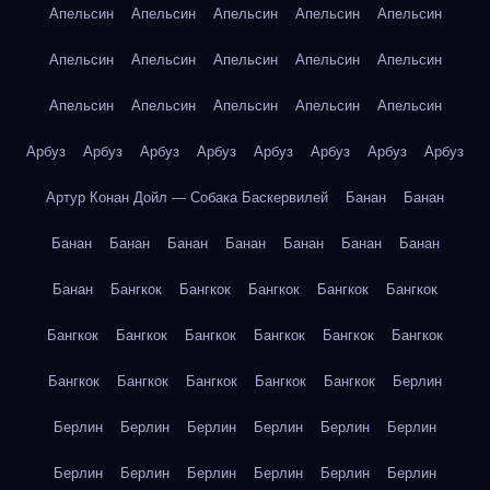
Апельсин
Апельсин
Апельсин
Апельсин
Апельсин
Апельсин
Апельсин
Апельсин
Апельсин
Апельсин
Апельсин
Апельсин
Апельсин
Апельсин
Апельсин
Арбуз
Арбуз
Арбуз
Арбуз
Арбуз
Арбуз
Арбуз
Арбуз
Артур Конан Дойл — Собака Баскервилей
Банан
Банан
Банан
Банан
Банан
Банан
Банан
Банан
Банан
Банан
Бангкок
Бангкок
Бангкок
Бангкок
Бангкок
Бангкок
Бангкок
Бангкок
Бангкок
Бангкок
Бангкок
Бангкок
Бангкок
Бангкок
Бангкок
Бангкок
Берлин
Берлин
Берлин
Берлин
Берлин
Берлин
Берлин
Берлин
Берлин
Берлин
Берлин
Берлин
Берлин