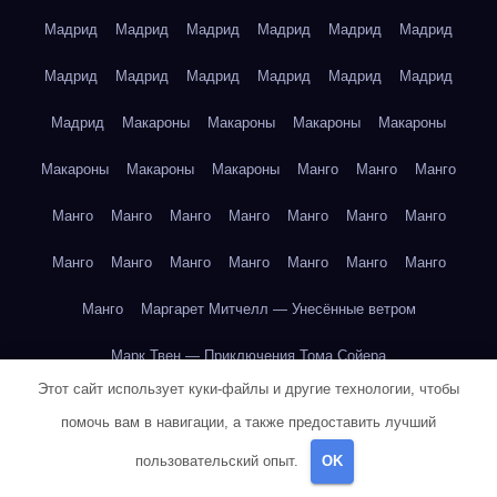
Мадрид
Мадрид
Мадрид
Мадрид
Мадрид
Мадрид
Мадрид
Мадрид
Мадрид
Мадрид
Мадрид
Мадрид
Мадрид
Макароны
Макароны
Макароны
Макароны
Макароны
Макароны
Макароны
Манго
Манго
Манго
Манго
Манго
Манго
Манго
Манго
Манго
Манго
Манго
Манго
Манго
Манго
Манго
Манго
Манго
Манго
Маргарет Митчелл — Унесённые ветром
Марк Твен — Приключения Тома Сойера
Этот сайт использует куки-файлы и другие технологии, чтобы
Марк Твен — Приключения Тома Сойера
помочь вам в навигации, а также предоставить лучший
Марк Твен — Приключения Тома Сойера
пользовательский опыт.
OK
Марк Твен — Приключения Тома Сойера