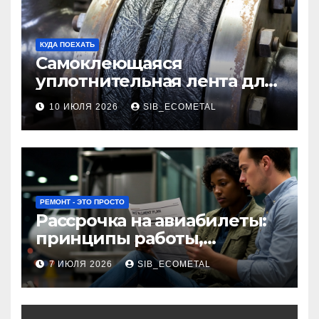
КУДА ПОЕХАТЬ
Самоклеющаяся
уплотнительная лента для
огнезащиты фланцевых
10 ИЮЛЯ 2026
SIB_ECOMETAL
соединений
РЕМОНТ - ЭТО ПРОСТО
Рассрочка на авиабилеты:
принципы работы,
требования и
7 ИЮЛЯ 2026
SIB_ECOMETAL
потенциальные риски