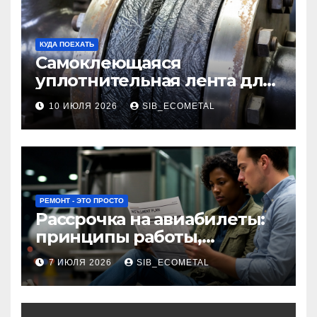
КУДА ПОЕХАТЬ
Самоклеющаяся
уплотнительная лента для
огнезащиты фланцевых
10 ИЮЛЯ 2026
SIB_ECOMETAL
соединений
РЕМОНТ - ЭТО ПРОСТО
Рассрочка на авиабилеты:
принципы работы,
требования и
7 ИЮЛЯ 2026
SIB_ECOMETAL
потенциальные риски