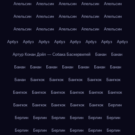
Апельсин
Апельсин
Апельсин
Апельсин
Апельсин
Апельсин
Апельсин
Апельсин
Апельсин
Апельсин
Апельсин
Апельсин
Апельсин
Апельсин
Апельсин
Арбуз
Арбуз
Арбуз
Арбуз
Арбуз
Арбуз
Арбуз
Арбуз
Артур Конан Дойл — Собака Баскервилей
Банан
Банан
Банан
Банан
Банан
Банан
Банан
Банан
Банан
Банан
Бангкок
Бангкок
Бангкок
Бангкок
Бангкок
Бангкок
Бангкок
Бангкок
Бангкок
Бангкок
Бангкок
Бангкок
Бангкок
Бангкок
Бангкок
Бангкок
Берлин
Берлин
Берлин
Берлин
Берлин
Берлин
Берлин
Берлин
Берлин
Берлин
Берлин
Берлин
Берлин