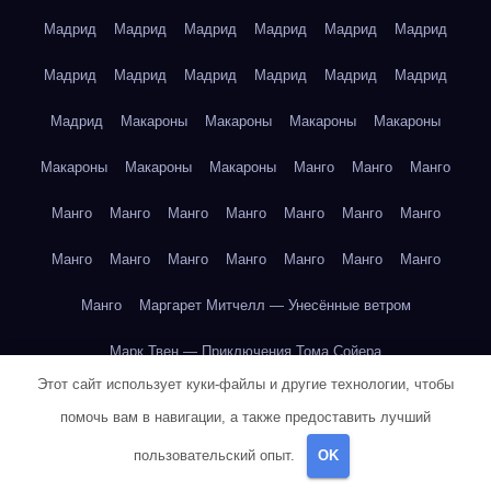
Мадрид
Мадрид
Мадрид
Мадрид
Мадрид
Мадрид
Мадрид
Мадрид
Мадрид
Мадрид
Мадрид
Мадрид
Мадрид
Макароны
Макароны
Макароны
Макароны
Макароны
Макароны
Макароны
Манго
Манго
Манго
Манго
Манго
Манго
Манго
Манго
Манго
Манго
Манго
Манго
Манго
Манго
Манго
Манго
Манго
Манго
Маргарет Митчелл — Унесённые ветром
Марк Твен — Приключения Тома Сойера
Этот сайт использует куки-файлы и другие технологии, чтобы
Марк Твен — Приключения Тома Сойера
помочь вам в навигации, а также предоставить лучший
Марк Твен — Приключения Тома Сойера
пользовательский опыт.
OK
Марк Твен — Приключения Тома Сойера