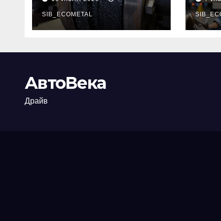
огнезащиты
тре
фланцевых
SIB_ECOMETAL
пот
SIB_EC
соединений
рис
АвтоВека
Драйв