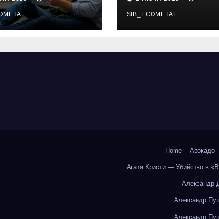
бования и
онлайн-курсы
енциальные
OMETAL
SIB_ECOMETAL
ки
Home
Авокадо
Агата Кристи — Убийство в «
Александр 
Александр Пуш
Александр Пуш