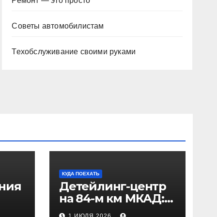
Ремонт — это просто
Советы автомобилистам
Техобслуживание своими руками
КУДА ПОЕХАТЬ
ения
Детейлинг-центр
на 84-м км МКАД:
рез
адрес и проезд
1 ИЮЛЯ 2026