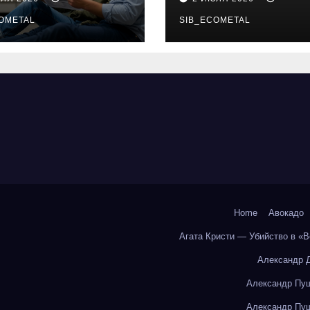
бования и
онлайн-курсы
енциальные
OMETAL
SIB_ECOMETAL
ки
Home
Авокадо
Агата Кристи — Убийство в «
Александр 
Александр Пуш
Александр Пуш