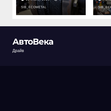
огнезащиты
тре
фланцевых
SIB_ECOMETAL
пот
SIB_EC
соединений
рис
АвтоВека
Драйв