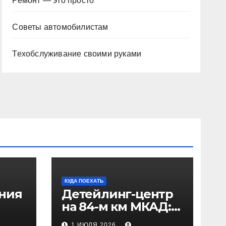
Ремонт — это просто
Советы автомобилистам
Техобслуживание своими руками
КУДА ПОЕХАТЬ
ения
Детейлинг-центр
на 84-м км МКАД:
рез
адрес и проезд
1 ИЮЛЯ 2026