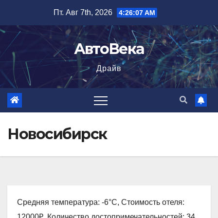
Перейти
Пт. Авг 7th, 2026
4:26:08 AM
к
содержимому
АвтоВека
Драйв
Новосибирск
Средняя температура: -6°C, Стоимость отеля:
12000₽, Количество достопримечательностей: 34,