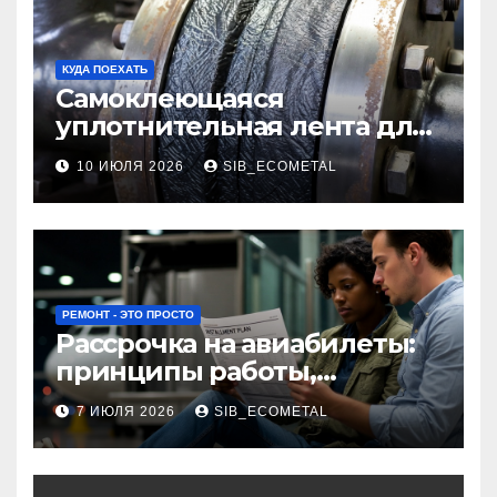
КУДА ПОЕХАТЬ
Самоклеющаяся
уплотнительная лента для
огнезащиты фланцевых
10 ИЮЛЯ 2026
SIB_ECOMETAL
соединений
РЕМОНТ - ЭТО ПРОСТО
Рассрочка на авиабилеты:
принципы работы,
требования и
7 ИЮЛЯ 2026
SIB_ECOMETAL
потенциальные риски