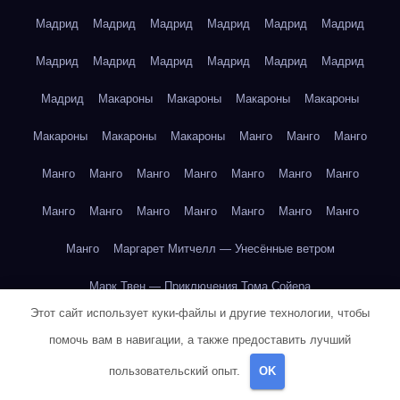
Мадрид
Мадрид
Мадрид
Мадрид
Мадрид
Мадрид
Мадрид
Мадрид
Мадрид
Мадрид
Мадрид
Мадрид
Мадрид
Макароны
Макароны
Макароны
Макароны
Макароны
Макароны
Макароны
Манго
Манго
Манго
Манго
Манго
Манго
Манго
Манго
Манго
Манго
Манго
Манго
Манго
Манго
Манго
Манго
Манго
Манго
Маргарет Митчелл — Унесённые ветром
Марк Твен — Приключения Тома Сойера
Этот сайт использует куки-файлы и другие технологии, чтобы
Марк Твен — Приключения Тома Сойера
помочь вам в навигации, а также предоставить лучший
Марк Твен — Приключения Тома Сойера
пользовательский опыт.
OK
Марк Твен — Приключения Тома Сойера