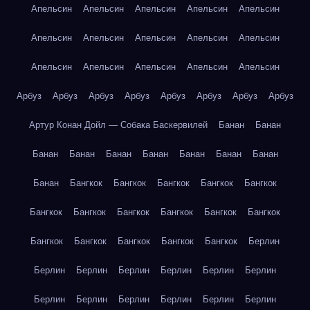
Апельсин
Апельсин
Апельсин
Апельсин
Апельсин
Апельсин
Апельсин
Апельсин
Апельсин
Апельсин
Апельсин
Апельсин
Апельсин
Апельсин
Апельсин
Арбуз
Арбуз
Арбуз
Арбуз
Арбуз
Арбуз
Арбуз
Арбуз
Артур Конан Дойл — Собака Баскервилей
Банан
Банан
Банан
Банан
Банан
Банан
Банан
Банан
Банан
Банан
Бангкок
Бангкок
Бангкок
Бангкок
Бангкок
Бангкок
Бангкок
Бангкок
Бангкок
Бангкок
Бангкок
Бангкок
Бангкок
Бангкок
Бангкок
Бангкок
Берлин
Берлин
Берлин
Берлин
Берлин
Берлин
Берлин
Берлин
Берлин
Берлин
Берлин
Берлин
Берлин