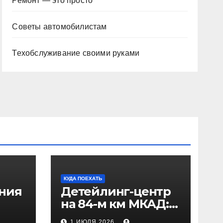
Ремонт — это просто
Советы автомобилистам
Техобслуживание своими руками
КУДА ПОЕХАТЬ
ения
Детейлинг-центр
на 84-м км МКАД:
рез
адрес и проезд
1 ИЮЛЯ 2026