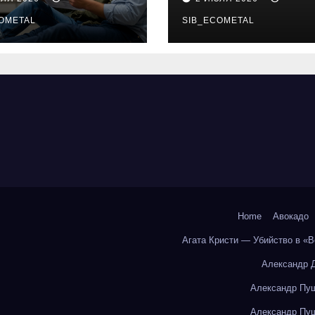
бования и
онлайн-курсы
енциальные
OMETAL
SIB_ECOMETAL
ки
Home
Авокадо
Агата Кристи — Убийство в «
Александр 
Александр Пуш
Александр Пуш