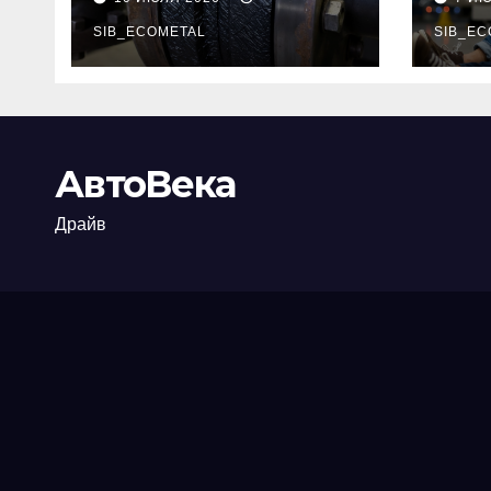
огнезащиты
тре
фланцевых
SIB_ECOMETAL
пот
SIB_EC
соединений
рис
АвтоВека
Драйв