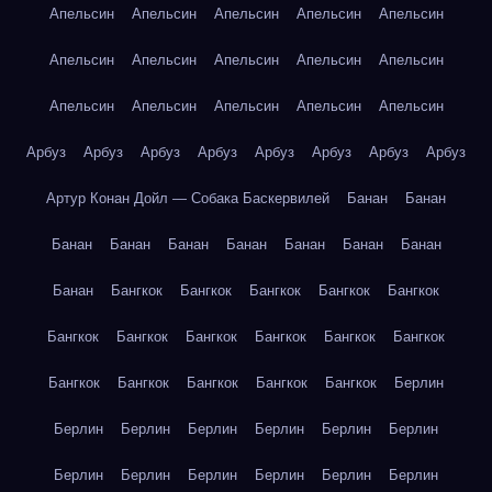
Апельсин
Апельсин
Апельсин
Апельсин
Апельсин
Апельсин
Апельсин
Апельсин
Апельсин
Апельсин
Апельсин
Апельсин
Апельсин
Апельсин
Апельсин
Арбуз
Арбуз
Арбуз
Арбуз
Арбуз
Арбуз
Арбуз
Арбуз
Артур Конан Дойл — Собака Баскервилей
Банан
Банан
Банан
Банан
Банан
Банан
Банан
Банан
Банан
Банан
Бангкок
Бангкок
Бангкок
Бангкок
Бангкок
Бангкок
Бангкок
Бангкок
Бангкок
Бангкок
Бангкок
Бангкок
Бангкок
Бангкок
Бангкок
Бангкок
Берлин
Берлин
Берлин
Берлин
Берлин
Берлин
Берлин
Берлин
Берлин
Берлин
Берлин
Берлин
Берлин