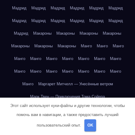
Мадрид
Мадрид
Мадрид
Мадрид
Мадрид
Мадрид
Мадрид
Мадрид
Мадрид
Мадрид
Мадрид
Мадрид
Мадрид
Макароны
Макароны
Макароны
Макароны
Макароны
Макароны
Макароны
Манго
Манго
Манго
Манго
Манго
Манго
Манго
Манго
Манго
Манго
Манго
Манго
Манго
Манго
Манго
Манго
Манго
Манго
Маргарет Митчелл — Унесённые ветром
Марк Твен — Приключения Тома Сойера
Этот сайт использует куки-файлы и другие технологии, чтобы
Марк Твен — Приключения Тома Сойера
помочь вам в навигации, а также предоставить лучший
Марк Твен — Приключения Тома Сойера
пользовательский опыт.
OK
Марк Твен — Приключения Тома Сойера