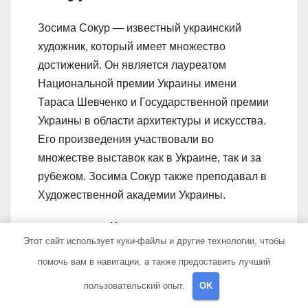
Зосима Сокур — известный украинский
художник, который имеет множество
достижений. Он является лауреатом
Национальной премии Украины имени
Тараса Шевченко и Государственной премии
Украины в области архитектуры и искусства.
Его произведения участвовали во
множестве выставок как в Украине, так и за
рубежом. Зосима Сокур также преподавал в
Художественной академии Украины.
Кто такой Зосима Сокур?
Этот сайт использует куки-файлы и другие технологии, чтобы
помочь вам в навигации, а также предоставить лучший
Зосима Сокур — выдающийся украинский
художник, скульптор и график. Он родился в
пользовательский опыт.
OK
1943 году в селе Рабово, Черниговская