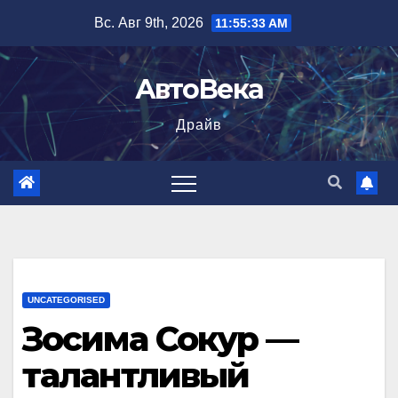
Перейти
Вс. Авг 9th, 2026
11:55:34 AM
к
содержимому
АвтоВека
Драйв
UNCATEGORISED
Зосима Сокур —
талантливый