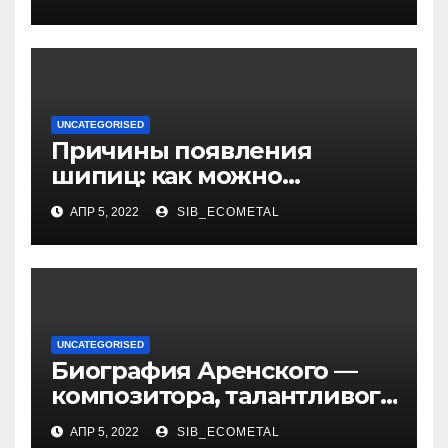
UNCATEGORISED
Причины появления
шипиц: как можно
заразиться вирусом
АПР 5, 2022
SIB_ECOMETAL
UNCATEGORISED
Биография Аренского —
композитора, талантливого
музыканта и педагога
АПР 5, 2022
SIB_ECOMETAL