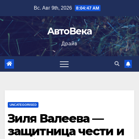
Перейти
Вс. Авг 9th, 2026
8:04:48 AM
к
содержимому
АвтоВека
Драйв
UNCATEGORISED
Зиля Валеева —
защитница чести и