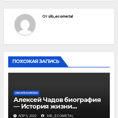
От
sib_ecometal
ПОХОЖАЯ ЗАПИСЬ
UNCATEGORISED
Алексей Чадов биография
— История жизни
российского актера
АПР 5, 2022
SIB_ECOMETAL