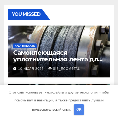
YOU MISSED
КУДА ПОЕХАТЬ
Самоклеющаяся
уплотнительная лента для
огнезащиты фланцевых
10 ИЮЛЯ 2026
SIB_ECOMETAL
соединений
Этот сайт использует куки-файлы и другие технологии, чтобы
помочь вам в навигации, а также предоставить лучший
РЕМОНТ - ЭТО ПРОСТО
Рассрочка на авиабилеты:
пользовательский опыт.
OK
принципы работы,