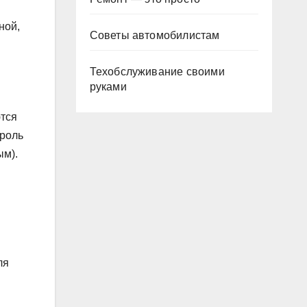
ной,
Советы автомобилистам
Техобслуживание своими
руками
тся
 роль
ым).
ля