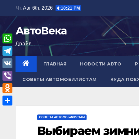
Перейти
Чт. Авг 6th, 2026
4:18:22 PM
к
содержимому
АвтоВека
Драйв
W
h
T
ГЛАВНАЯ
НОВОСТИ АВТО
Р
a
e
V
t
СОВЕТЫ АВТОМОБИЛИСТАМ
КУДА ПОЕ
l
K
V
s
e
i
A
O
g
b
p
d
r
О
e
p
n
СОВЕТЫ АВТОМОБИЛИСТАМ
a
т
r
Выбираем зимн
o
m
п
k