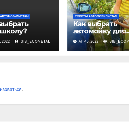
 АВТОМОБИЛИСТАМ
СОВЕТЫ АВТОМОБИЛИСТАМ
 выбрать
Как выбрать
ошколу?
автомойку для
дома
, 2022
SIB_ECOMETAL
АПР 5, 2022
SIB_ECOM
изоваться
.