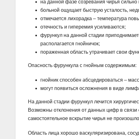
на данной фазе созревания чирья сильно
больной ощущает быструю усталость, недо
отмечается лихорадка – температура пов
отечность и гиперемия усиливаются;
фурункул на данной стадии приподнимает
располагается гнойничок;
пораженная область утрачивает свои фун
Опасность фурункула с гнойным содержимым:
гнойник способен абсцедироваться – масс
могут появиться осложнения в виде лимф
На данной стадии фурункул лечится хирургичес
Возможны отклонения от данных цифр в связи с
самостоятельное вскрытие чирья не произошло,
Область лица хорошо васкуляризирована, сосу