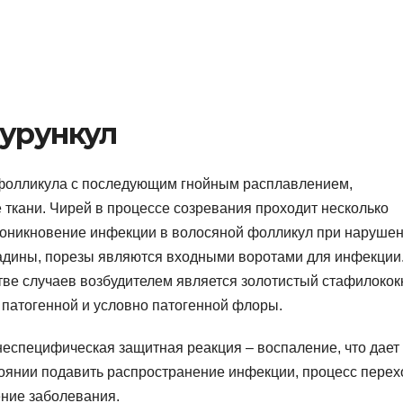
фурункул
фолликула с последующим гнойным расплавлением,
кани. Чирей в процессе созревания проходит несколько
оникновение инфекции в волосяной фолликул при наруше
адины, порезы являются входными воротами для инфекции
тве случаев возбудителем является золотистый стафилококк
патогенной и условно патогенной флоры.
неспецифическая защитная реакция – воспаление, что дает
тоянии подавить распространение инфекции, процесс перех
ение заболевания.