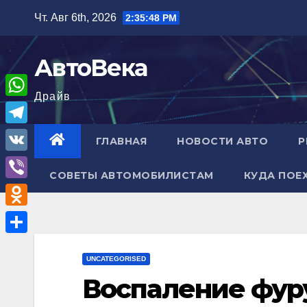
Перейти
Чт. Авг 6th, 2026
2:35:48 PM
к
содержимому
АвтоВека
Драйв
W
h
T
ГЛАВНАЯ
НОВОСТИ АВТО
Р
a
e
V
t
СОВЕТЫ АВТОМОБИЛИСТАМ
КУДА ПОЕ
l
K
V
s
e
i
A
O
g
b
p
d
r
О
e
p
n
UNCATEGORISED
a
т
r
Воспаление фур
o
m
п
k