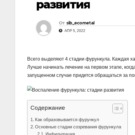
развития
р
l
а
a
в
От
sib_ecometal
s
и
АПР 5, 2022
s
т
n
ь
i
Всего выделяют 4 стадии фурункула. Каждая х
k
Лучше начинать лечение на первом этапе, ког
запущенном случае придется обращаться за по
i
Содержание
Как образовывается фурункул
Основные стадии созревания фурункула
Инфильтрация