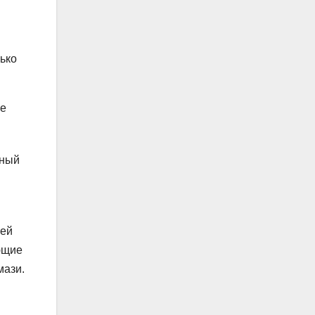
лько
же
вный
рей
ющие
мази.