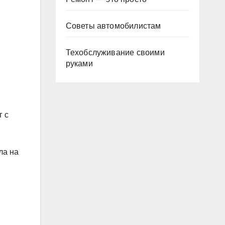
Советы автомобилистам
Техобслуживание своими
руками
г с
ла на