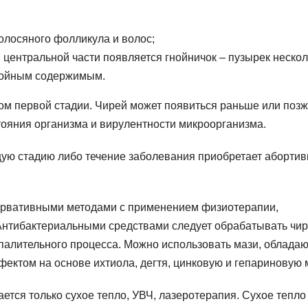
олосяного фолликула и волос;
в центральной части появляется гнойничок – пузырек неско
нойным содержимым.
ом первой стадии. Чирей может появиться раньше или поз
тояния организма и вирулентности микроорганизма.
ую стадию либо течение заболевания приобретает аборти
сервативными методами с применением физиотерапии,
Антибактериальными средствами следует обрабатывать чи
оспалительного процесса. Можно использовать мази, облада
ктом на основе ихтиола, дегтя, цинковую и гепариновую 
ется только сухое тепло, УВЧ, лазеротерапия. Сухое тепло