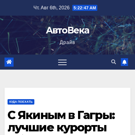
Перейти
Чт. Авг 6th, 2026
5:22:48 AM
к
содержимому
АвтоВека
Драйв
КУДА ПОЕХАТЬ
С Якиным в Гагры:
лучшие курорты