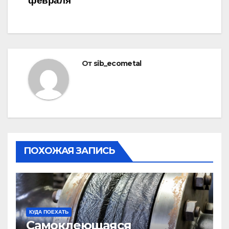
записям
февраля
От
sib_ecometal
ПОХОЖАЯ ЗАПИСЬ
КУДА ПОЕХАТЬ
Самоклеющаяся