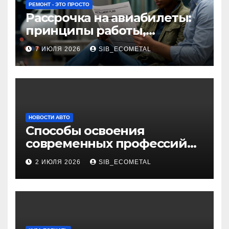
РЕМОНТ - ЭТО ПРОСТО
Рассрочка на авиабилеты:
принципы работы,
требования и
7 ИЮЛЯ 2026
SIB_ECOMETAL
потенциальные риски
НОВОСТИ АВТО
Способы освоения
современных профессий
через онлайн-курсы
2 ИЮЛЯ 2026
SIB_ECOMETAL