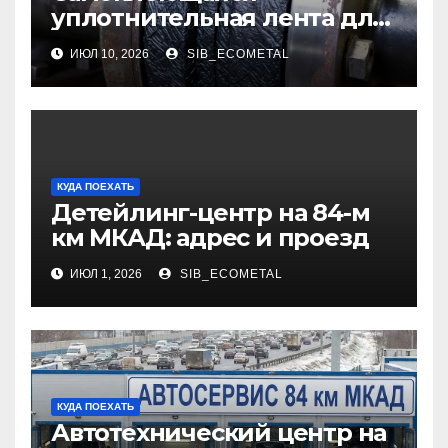
уплотнительная лента для
огнезащиты фланцевых
ИЮЛ 10, 2026
SIB_ECOMETAL
соединений
КУДА ПОЕХАТЬ
Детейлинг-центр на 84-м
км МКАД: адрес и проезд
ИЮЛ 1, 2026
SIB_ECOMETAL
КУДА ПОЕХАТЬ
Автотехнический центр на