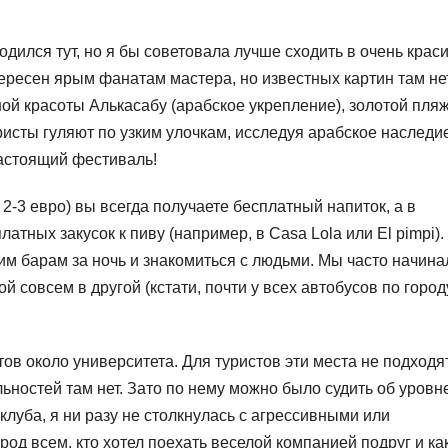
одился тут, но я бы советовала лучше сходить в очень крас
тересен ярым фанатам мастера, но известных картин там нет
й красоты Алькасабу (арабское укрепление), золотой пляж
исты гуляют по узким улочкам, исследуя арабское наследие
астоящий фестиваль!
 2-3 евро) вы всегда получаете бесплатный напиток, а в
атных закусок к пиву (например, в Casa Lola или El pimpi).
им барам за ночь и знакомиться с людьми. Мы часто начина
й совсем в другой (кстати, почти у всех автобусов по город
тов около университета. Для туристов эти места не подходя
ьностей там нет. Зато по нему можно было судить об уровн
клуба, я ни разу не столкнулась с агрессивными или
од всем, кто хотел поехать веселой компанией подруг и ка