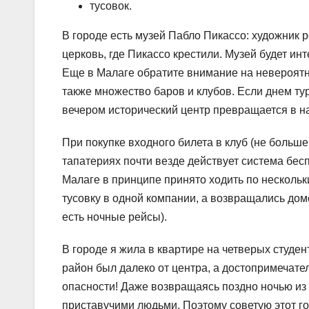
тусовок.
В городе есть музей Пабло Пикассо: художник р
церковь, где Пикассо крестили. Музей будет ин
Еще в Малаге обратите внимание на невероятно
также множество баров и клубов. Если днем тур
вечером исторический центр превращается в н
При покупке входного билета в клуб (не больше
тапатериях почти везде действует система беспл
Малаге в принципе принято ходить по нескольк
тусовку в одной компании, а возвращались домо
есть ночные рейсы).
В городе я жила в квартире на четверых студен
район был далеко от центра, а достопримечател
опасности! Даже возвращаясь поздно ночью из 
приставучими людьми. Поэтому советую этот гор