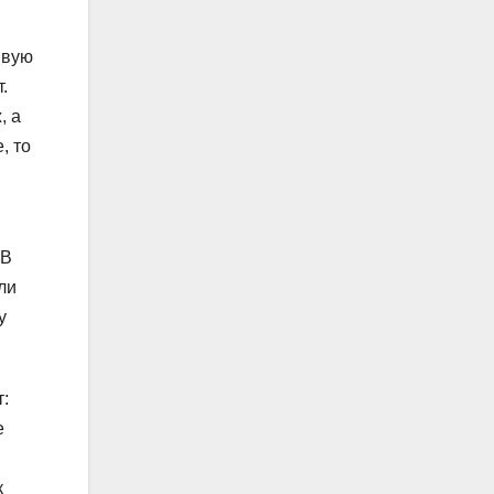
ивую
.
, а
, то
 В
ли
у
т:
е
к