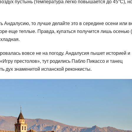
воздух пустынь (температура легко повышается до 45°С), но
ь Андалусию, то лучше делайте это в середине осени или в
море еще теплые. Правда, купаться получится лишь осенью 
охладная.
ровалась вовсе не на погоду. Андалусия пышет историей и
«Игру престолов», тут родились Пабло Пикассо и танец
ть дух знаменитой испанской реконкисты.