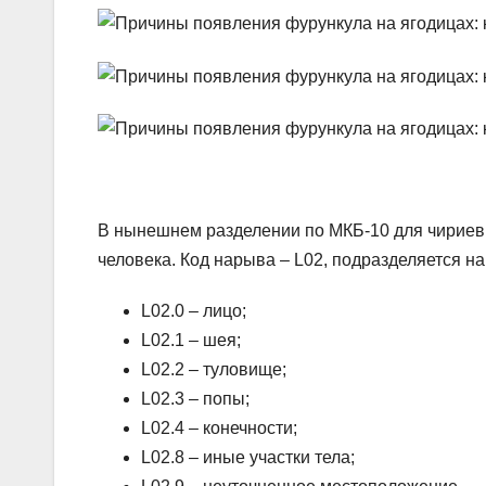
В нынешнем разделении по МКБ-10 для чириев 
человека. Код нарыва – L02, подразделяется на
L02.0 – лицо;
L02.1 – шея;
L02.2 – туловище;
L02.3 – попы;
L02.4 – конечности;
L02.8 – иные участки тела;