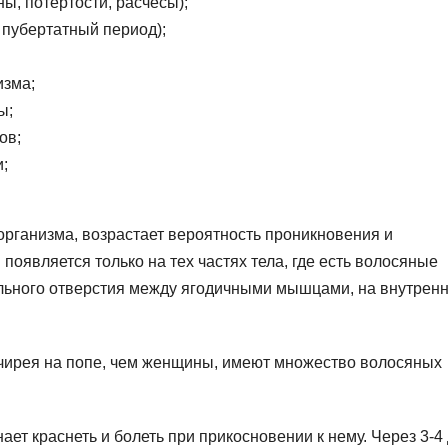
ы, потертости, расчесы);
пубертатный период);
изма;
ы;
ов;
;
рганизма, возрастает вероятность проникновения и
появляется только на тех частях тела, где есть волосяные
льного отверстия между ягодичными мышцами, на внутрен
ирея на попе, чем женщины, имеют множество волосяных
ет краснеть и болеть при прикосновении к нему. Через 3-4