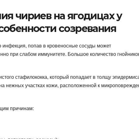
ия чириев на ягодицах у
собенности созревания
о инфекция, попав в кровеносные сосуды может
енно при слабом иммунитете. Большое количество гнойнико
истого стафилококка, который попадает в толщу эпидермис
 на нежных участках кожи, расположенной к микроповрежд
ющим причинам: