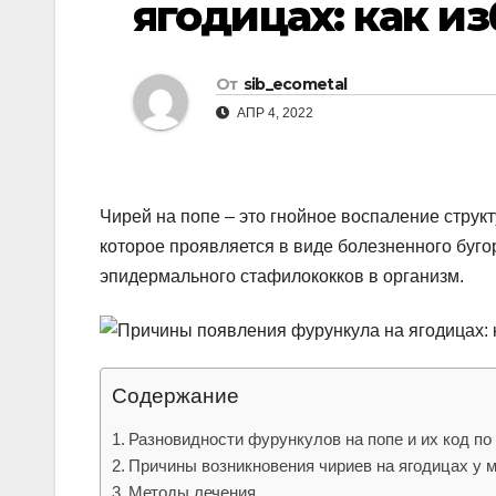
ягодицах: как из
р
l
а
a
в
От
sib_ecometal
s
и
АПР 4, 2022
s
т
n
ь
i
Чирей на попе – это гнойное воспаление струк
k
которое проявляется в виде болезненного буго
эпидермального стафилококков в организм.
i
Содержание
Разновидности фурункулов на попе и их код по
Причины возникновения чириев на ягодицах у 
Методы лечения