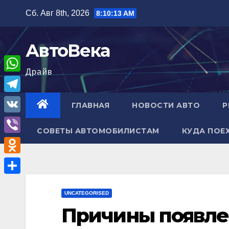
Перейти
Сб. Авг 8th, 2026
8:10:14 AM
к
содержимому
АвтоВека
Драйв
W
h
T
ГЛАВНАЯ
НОВОСТИ АВТО
Р
a
e
V
t
СОВЕТЫ АВТОМОБИЛИСТАМ
КУДА ПОЕ
l
K
V
s
e
i
A
O
g
b
p
d
r
О
e
p
n
UNCATEGORISED
a
т
r
Причины появле
o
m
п
k