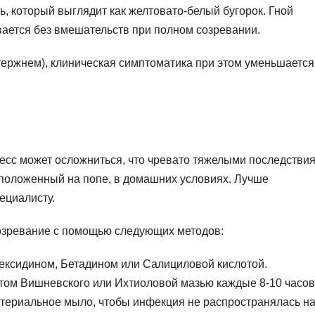
, который выглядит как желтовато-белый бугорок. Гной
вается без вмешательств при полном созревании.
тержнем), клиническая симптоматика при этом уменьшается
цесс может осложниться, что чревато тяжелыми последстви
сположенный на попе, в домашних условиях. Лучше
ециалисту.
созревание с помощью следующих методов:
ексидином, Бетадином или Салициловой кислотой.
том Вишневского или Ихтиоловой мазью каждые 8-10 часов
ктериальное мыло, чтобы инфекция не распространялась н