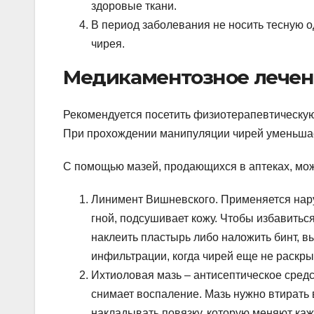
здоровые ткани.
В период заболевания не носить тесную о
чирея.
Медикаментозное лече
Рекомендуется посетить физиотерапевтическую
При прохождении манипуляции чирей уменьшае
С помощью мазей, продающихся в аптеках, можн
Линимент Вишневского. Применяется нару
гной, подсушивает кожу. Чтобы избавиться
наклеить пластырь либо наложить бинт, в
инфильтрации, когда чирей еще не раскры
Ихтиоловая мазь – антисептическое средс
снимает воспаление. Мазь нужно втирать
накладывать повязку, которую меняют каж