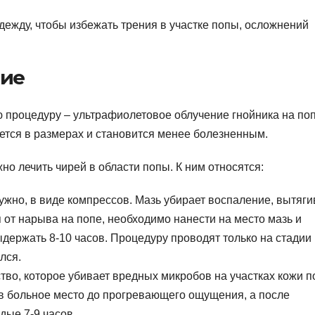
дежду, чтобы избежать трения в участке попы, осложнений
ние
 процедуру – ультрафиолетовое облучение гнойника на поп
тся в размерах и становится менее болезненным.
о лечить чирей в области попы. К ним относятся:
жно, в виде компрессов. Мазь убирает воспаление, вытяги
 от нарыва на попе, необходимо нанести на место мазь и
ыдержать 8-10 часов. Процедуру проводят только на стадии
лся.
тво, которое убивает вредных микробов на участках кожи п
 в больное место до прогревающего ощущения, а после
дые 7-9 часов.