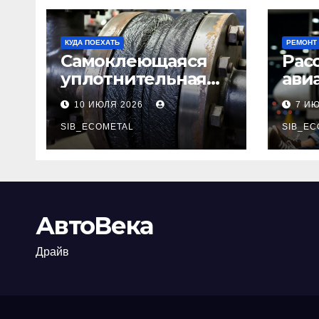
КУДА ПОЕХАТЬ
РЕМОНТ 
Самоклеющаяся
Рас
уплотнительная
ави
лента для
при
10 ИЮЛЯ 2026
7 И
огнезащиты
тре
фланцевых
SIB_ECOMETAL
пот
SIB_EC
соединений
рис
АвтоВека
Драйв