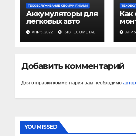
ТЕХОБСЛУЖИВАНИЕ СВОИМИ РУКАМИ
ТЕХОБСЛ
Аккумуляторы для
Как
легковых авто
мон
защ
АПР 5, 2022
SIB_ECOMETAL
АПР 5
Добавить комментарий
Для отправки комментария вам необходимо
автор
YOU MISSED