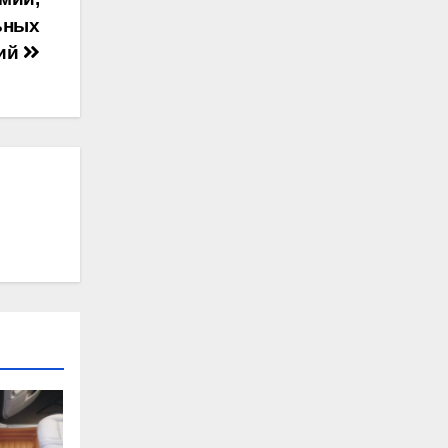
ьных
ий