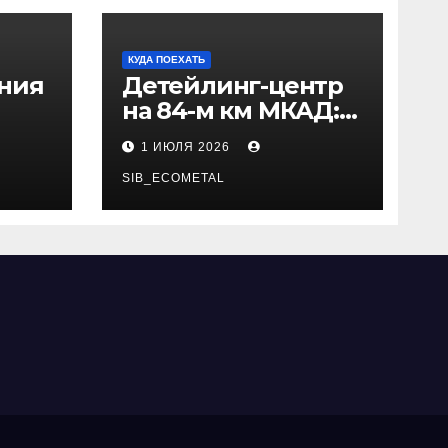
КУДА ПОЕХАТЬ
ения
Детейлинг-центр
на 84-м км МКАД:
рез
адрес и проезд
1 ИЮЛЯ 2026
SIB_ECOMETAL