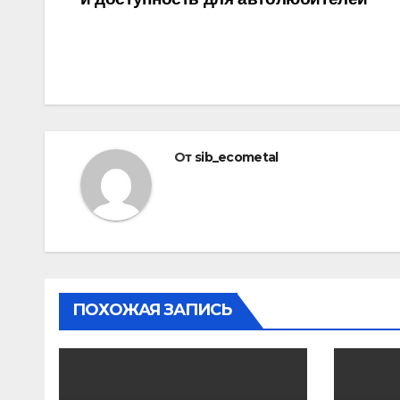
по
записям
От
sib_ecometal
ПОХОЖАЯ ЗАПИСЬ