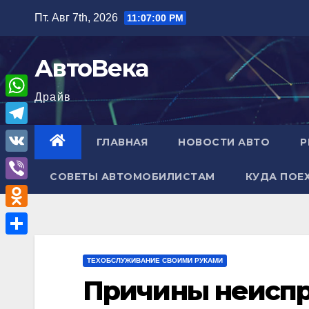
Перейти
Пт. Авг 7th, 2026
11:07:01 PM
к
содержимому
АвтоВека
Драйв
W
h
T
ГЛАВНАЯ
НОВОСТИ АВТО
Р
a
e
V
t
СОВЕТЫ АВТОМОБИЛИСТАМ
КУДА ПОЕ
l
K
V
s
e
i
A
O
g
b
p
d
r
О
e
p
n
ТЕХОБСЛУЖИВАНИЕ СВОИМИ РУКАМИ
a
т
r
Причины неиспр
o
m
п
k