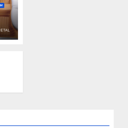
МИ
ETAL