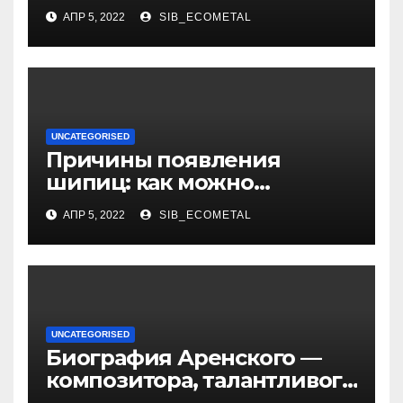
российского актера
АПР 5, 2022
SIB_ECOMETAL
UNCATEGORISED
Причины появления
шипиц: как можно
заразиться вирусом
АПР 5, 2022
SIB_ECOMETAL
UNCATEGORISED
Биография Аренского —
композитора, талантливого
музыканта и педагога