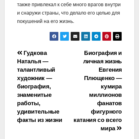
также привлекал к себе много врагов внутри
и снаружи страны, что делало его целью для
покушений на его жизнь.
Навигация
Гудкова
Биография и
Наталья —
личная жизнь
по
талантливый
Евгения
записям
художник —
Плющенко —
биография,
кумира
знаменитые
миллионов
работы,
фанатов
удивительные
фигурного
факты из жизни
катания со всего
мира