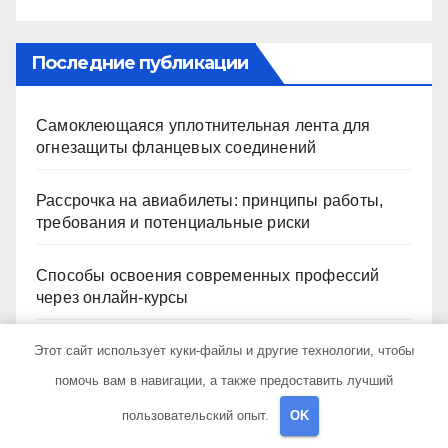
Последние публикации
Самоклеющаяся уплотнительная лента для
огнезащиты фланцевых соединений
Рассрочка на авиабилеты: принципы работы,
требования и потенциальные риски
Способы освоения современных профессий
через онлайн-курсы
Детейлинг-центр на 84-м км МКАД: адрес и
Этот сайт использует куки-файлы и другие технологии, чтобы
проезд
помочь вам в навигации, а также предоставить лучший
пользовательский опыт.
OK
Автотехнический центр на 84-м километре МКАД