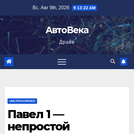
Перейти
Вс. Авг 9th, 2026
9:13:23 AM
к
содержимому
АвтоВека
Драйв
UNCATEGORISED
Павел 1 —
непростой