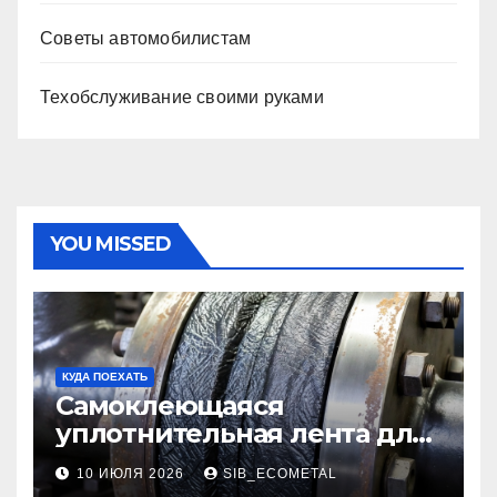
Советы автомобилистам
Техобслуживание своими руками
YOU MISSED
КУДА ПОЕХАТЬ
Самоклеющаяся
уплотнительная лента для
огнезащиты фланцевых
10 ИЮЛЯ 2026
SIB_ECOMETAL
соединений