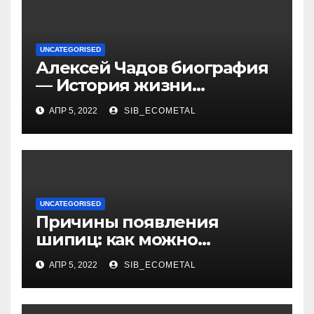
UNCATEGORISED
Алексей Чадов биография
— История жизни
российского актера
АПР 5, 2022
SIB_ECOMETAL
UNCATEGORISED
Причины появления
шипиц: как можно
заразиться вирусом
АПР 5, 2022
SIB_ECOMETAL