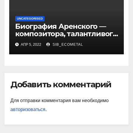
UNCATEGORISED
Биография Аренского —
композитора, талантливого
музыканта и педагога
АПР 5, 2022
SIB_ECOMETAL
Добавить комментарий
Для отправки комментария вам необходимо
авторизоваться
.