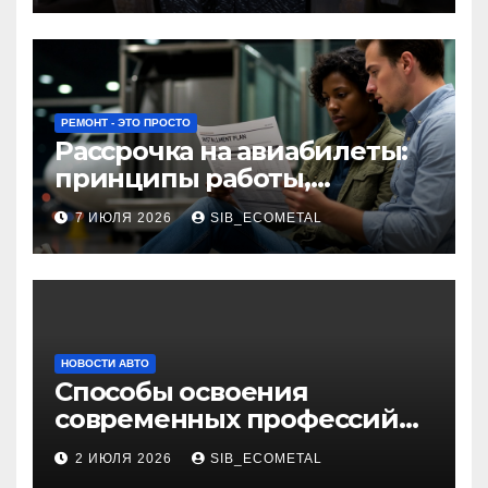
РЕМОНТ - ЭТО ПРОСТО
Рассрочка на авиабилеты:
принципы работы,
требования и
7 ИЮЛЯ 2026
SIB_ECOMETAL
потенциальные риски
НОВОСТИ АВТО
Способы освоения
современных профессий
через онлайн-курсы
2 ИЮЛЯ 2026
SIB_ECOMETAL