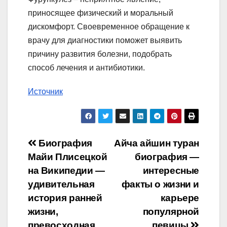
приносящее физический и моральный
дискомфорт. Своевременное обращение к
врачу для диагностики поможет выявить
причину развития болезни, подобрать
способ лечения и антибиотики.
Источник
Навигация
Биография
Айча айшин туран
Майи Плисецкой
биография —
по
на Википедии —
интересные
записям
удивительная
факты о жизни и
история ранней
карьере
жизни,
популярной
превосходная
певицы