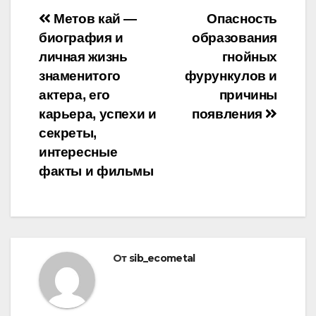
Навигация
Метов кай —
Опасность
биография и
образования
по
личная жизнь
гнойных
записям
знаменитого
фурункулов и
актера, его
причины
карьера, успехи и
появления
секреты,
интересные
факты и фильмы
От
sib_ecometal