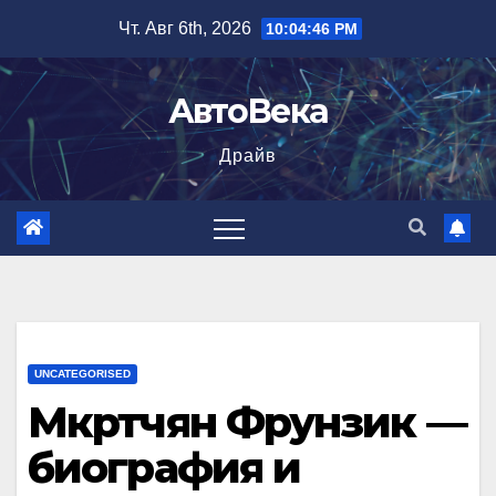
Перейти
Чт. Авг 6th, 2026
10:04:47 PM
к
содержимому
АвтоВека
Драйв
UNCATEGORISED
Мкртчян Фрунзик —
биография и