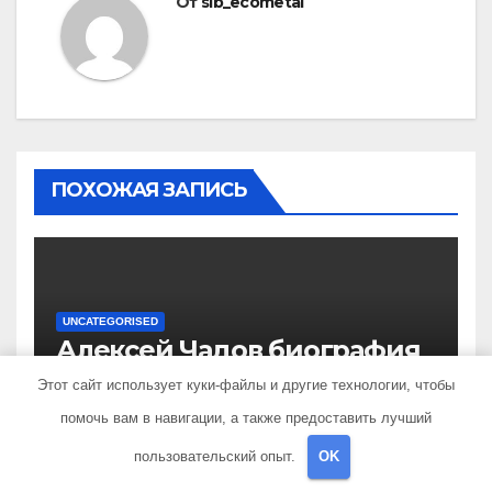
От
sib_ecometal
ПОХОЖАЯ ЗАПИСЬ
UNCATEGORISED
Алексей Чадов биография
— История жизни
Этот сайт использует куки-файлы и другие технологии, чтобы
российского актера
помочь вам в навигации, а также предоставить лучший
АПР 5, 2022
SIB_ECOMETAL
пользовательский опыт.
OK