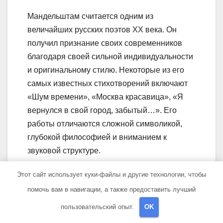
Мандельштам считается одним из
величайших русских поэтов XX века. Он
получил признание своих современников
благодаря своей сильной индивидуальности
и оригинальному стилю. Некоторые из его
самых известных стихотворений включают
«Шум времени», «Москва красавица», «Я
вернулся в свой город, забытый…». Его
работы отличаются сложной символикой,
глубокой философией и вниманием к
звуковой структуре.
Какие работы являются
Этот сайт использует куки-файлы и другие технологии, чтобы
самыми известными в
помочь вам в навигации, а также предоставить лучший
творчестве
пользовательский опыт.
OK
Мандельштама?