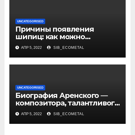
UNCATEGORISED
Причины появления
шипиц: как можно
заразиться вирусом
АПР 5, 2022
SIB_ECOMETAL
UNCATEGORISED
Биография Аренского —
композитора, талантливого
музыканта и педагога
АПР 5, 2022
SIB_ECOMETAL