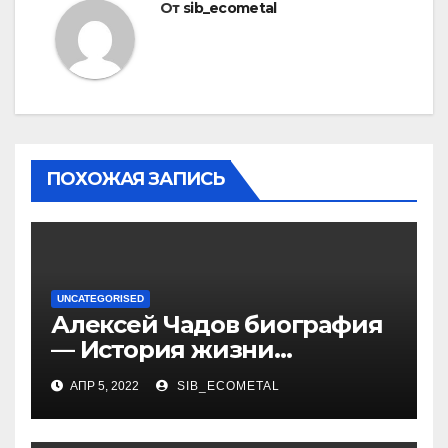
От
sib_ecometal
ПОХОЖАЯ ЗАПИСЬ
UNCATEGORISED
Алексей Чадов биография
— История жизни
российского актера
АПР 5, 2022
SIB_ECOMETAL