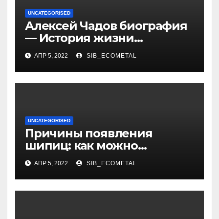
UNCATEGORISED
Алексей Чадов биография
— История жизни
российского актера
АПР 5, 2022
SIB_ECOMETAL
UNCATEGORISED
Причины появления
шипиц: как можно
заразиться вирусом
АПР 5, 2022
SIB_ECOMETAL