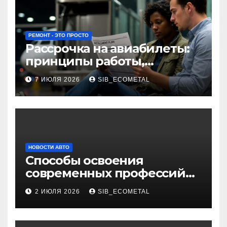
РЕМОНТ - ЭТО ПРОСТО
Рассрочка на авиабилеты:
принципы работы,
требования и
7 ИЮЛЯ 2026
SIB_ECOMETAL
потенциальные риски
НОВОСТИ АВТО
Способы освоения
современных профессий
через онлайн-курсы
2 ИЮЛЯ 2026
SIB_ECOMETAL