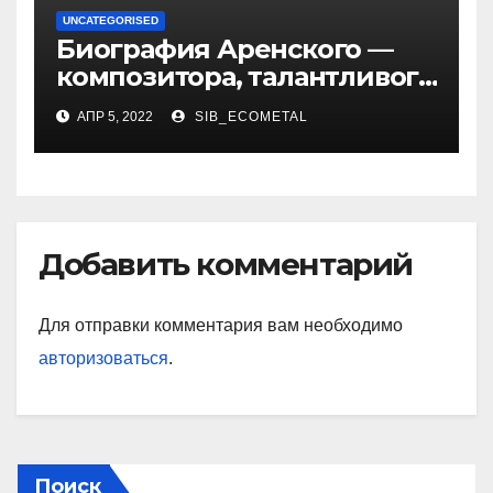
UNCATEGORISED
Биография Аренского —
композитора, талантливого
музыканта и педагога
АПР 5, 2022
SIB_ECOMETAL
Добавить комментарий
Для отправки комментария вам необходимо
авторизоваться
.
Поиск