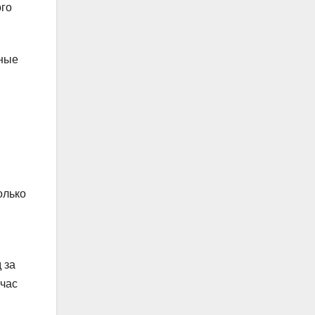
ого
чные
олько
 за
йчас