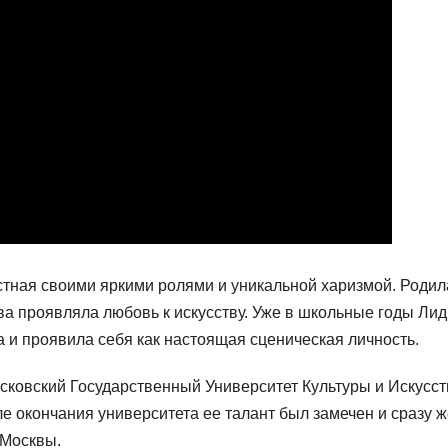
стная своими яркими ролями и уникальной харизмой. Родил
тва проявляла любовь к искусству. Уже в школьные годы Ли
а и проявила себя как настоящая сценическая личность.
ковский Государственный Университет Культуры и Искусств
е окончания университета ее талант был замечен и сразу ж
 Москвы.