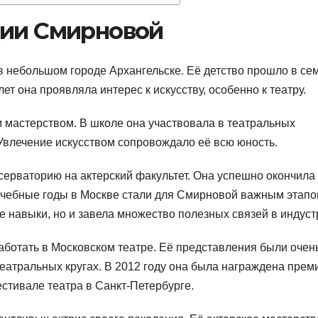
дии Смирновой
в небольшом городе Архангельске. Её детство прошло в се
ет она проявляла интерес к искусству, особенно к театру.
м мастерством. В школе она участвовала в театральных
 Увлечение искусством сопровождало её всю юность.
серваторию на актерский факультет. Она успешно окончила
Учебные годы в Москве стали для Смирновой важным этапо
ие навыки, но и завела множество полезных связей в индуст
аботать в Московском театре. Её представления были очен
еатральных кругах. В 2012 году она была награждена прем
тивале театра в Санкт-Петербурге.