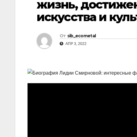
жизнь, достижен
р
l
а
искусства и куль
a
в
s
и
От
sib_ecometal
s
т
АПР 3, 2022
n
ь
i
k
i