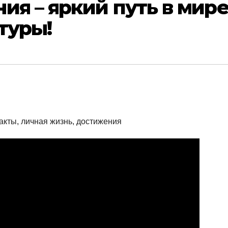
ия – яркий путь в мир
туры!