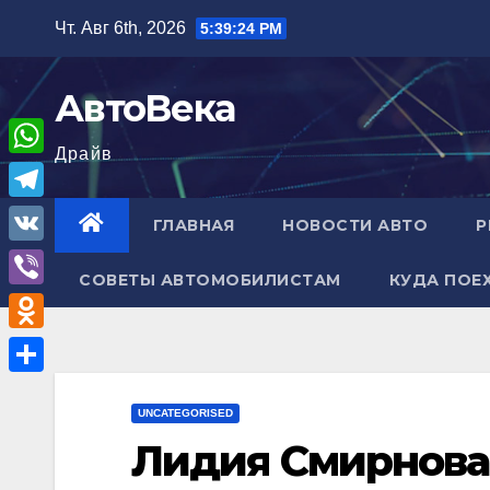
Перейти
Чт. Авг 6th, 2026
5:39:25 PM
к
содержимому
АвтоВека
Драйв
W
h
T
ГЛАВНАЯ
НОВОСТИ АВТО
Р
a
e
V
t
СОВЕТЫ АВТОМОБИЛИСТАМ
КУДА ПОЕ
l
K
V
s
e
i
A
O
g
b
p
d
r
О
e
p
n
UNCATEGORISED
a
т
r
Лидия Смирнова
o
m
п
k