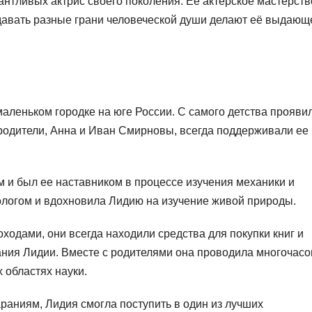
нтливых актрис своего поколения. Её актерское мастерств
давать разные грани человеческой души делают её выдающ
аленьком городке на юге России. С самого детства прояви
 родители, Анна и Иван Смирновы, всегда поддерживали ее
 и был ее наставником в процессе изучения механики и
ологом и вдохновила Лидию на изучение живой природы.
одами, они всегда находили средства для покупки книг и
ания Лидии. Вместе с родителями она проводила многочас
 областях науки.
раниям, Лидия смогла поступить в один из лучших