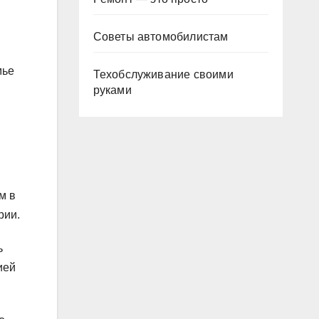
Советы автомобилистам
мье
Техобслуживание своими
руками
м в
рии.
ь
ией