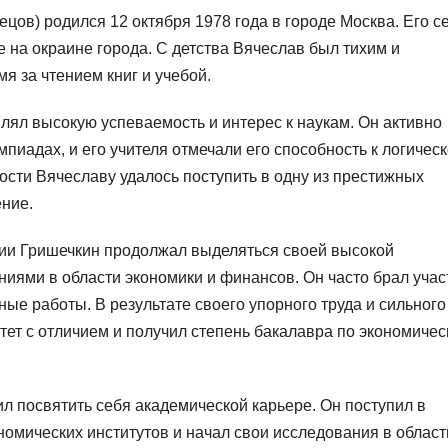
ов) родился 12 октября 1978 года в городе Москва. Его с
 на окраине города. С детства Вячеслав был тихим и
я за чтением книг и учебой.
лял высокую успеваемость и интерес к наукам. Он активно
пиадах, и его учителя отмечали его способность к логичес
ости Вячеславу удалось поступить в одну из престижных
ние.
ии Гришечкин продолжал выделяться своей высокой
ниями в области экономики и финансов. Он часто брал учас
ые работы. В результате своего упорного труда и сильного
тет с отличием и получил степень бакалавра по экономиче
л посвятить себя академической карьере. Он поступил в
номических институтов и начал свои исследования в област