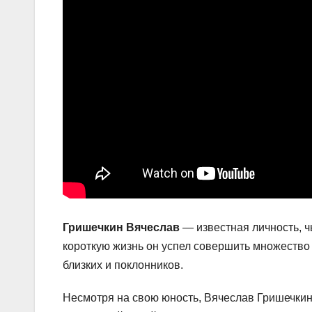
Гришечкин Вячеслав
— известная личность, ч
короткую жизнь он успел совершить множество 
близких и поклонников.
Несмотря на свою юность, Вячеслав Гришечкин