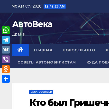
Перейти
Чт. Авг 6th, 2026
12:42:29 AM
к
содержимому
АвтоВека
Драйв
W
h
T
ГЛАВНАЯ
НОВОСТИ АВТО
Р
a
e
V
t
СОВЕТЫ АВТОМОБИЛИСТАМ
КУДА ПОЕ
l
K
V
s
e
i
A
O
g
b
p
d
r
О
e
p
n
UNCATEGORISED
a
т
r
Кто был Гришеч
o
m
п
k