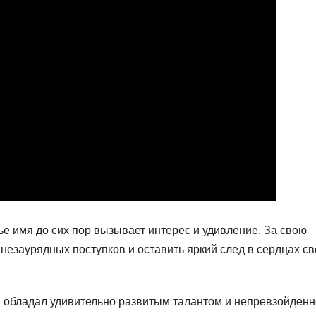
ье имя до сих пор вызывает интерес и удивление. За свою
незаурядных поступков и оставить яркий след в сердцах св
 обладал удивительно развитым талантом и непревзойден