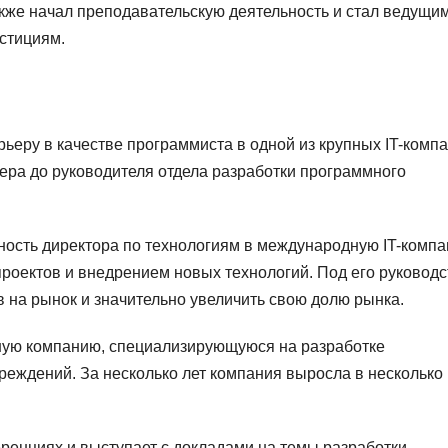
кже начал преподавательскую деятельность и стал ведущи
стициям.
рьеру в качестве программиста в одной из крупных IT-комп
жера до руководителя отдела разработки программного
ность директора по технологиям в международную IT-компа
проектов и внедрением новых технологий. Под его руковод
 на рынок и значительно увеличить свою долю рынка.
нную компанию, специализирующуюся на разработке
еждений. За несколько лет компания выросла в несколько 
еренциях и выступает с докладами на темы разработки