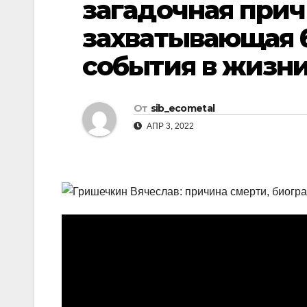
загадочная прич
р
l
а
захватывающая 
a
в
события в жизни
s
и
s
т
n
От
sib_ecometal
ь
АПР 3, 2022
i
k
i