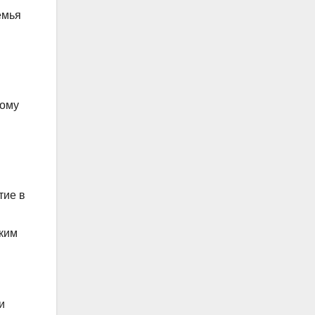
емья
кому
тие в
ским
и