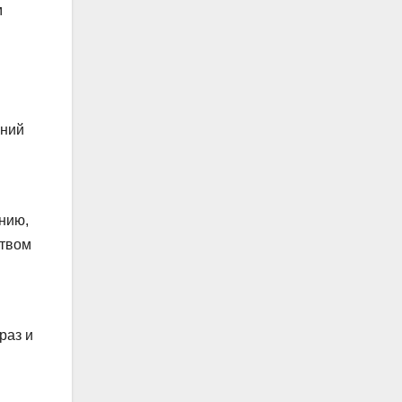
м
аний
нию,
ством
раз и