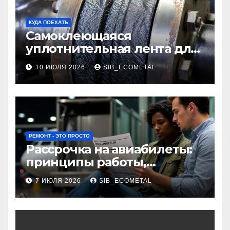
КУДА ПОЕХАТЬ
Самоклеющаяся
уплотнительная лента для
огнезащиты фланцевых
10 ИЮЛЯ 2026
SIB_ECOMETAL
соединений
РЕМОНТ - ЭТО ПРОСТО
Рассрочка на авиабилеты:
принципы работы,
требования и
7 ИЮЛЯ 2026
SIB_ECOMETAL
потенциальные риски