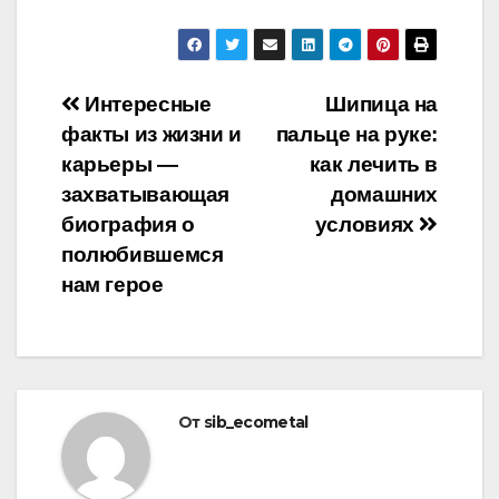
Навигация
Интересные
Шипица на
факты из жизни и
пальце на руке:
по
карьеры —
как лечить в
записям
захватывающая
домашних
биография о
условиях
полюбившемся
нам герое
От
sib_ecometal