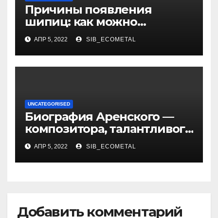
Причины появления
шипиц: как можно
заразиться вирусом
АПР 5, 2022
SIB_ECOMETAL
UNCATEGORISED
Биография Аренского —
композитора, талантливого
музыканта и педагога
АПР 5, 2022
SIB_ECOMETAL
Добавить комментарий