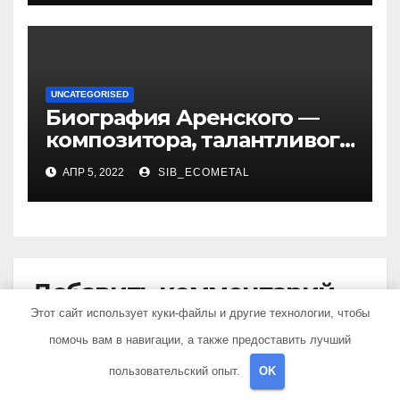
UNCATEGORISED
Биография Аренского —
композитора, талантливого
музыканта и педагога
АПР 5, 2022
SIB_ECOMETAL
Добавить комментарий
Этот сайт использует куки-файлы и другие технологии, чтобы
помочь вам в навигации, а также предоставить лучший
Для отправки комментария вам необходимо
авторизоваться
.
пользовательский опыт.
OK