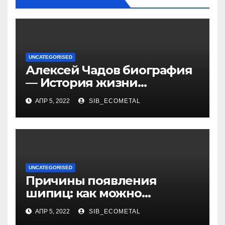
UNCATEGORISED
Алексей Чадов биография
— История жизни
российского актера
АПР 5, 2022
SIB_ECOMETAL
UNCATEGORISED
Причины появления
шипиц: как можно
заразиться вирусом
АПР 5, 2022
SIB_ECOMETAL