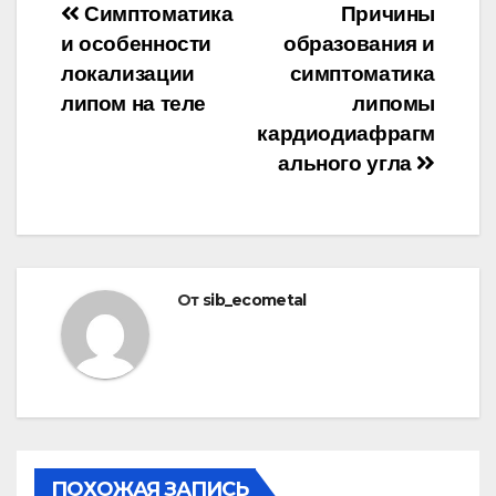
Навигация
Симптоматика
Причины
и особенности
образования и
по
локализации
симптоматика
записям
липом на теле
липомы
кардиодиафрагм
ального угла
От
sib_ecometal
ПОХОЖАЯ ЗАПИСЬ