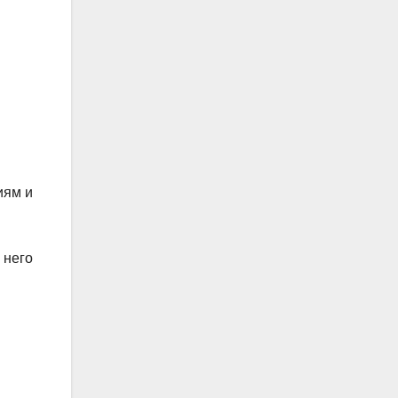
иям и
 него