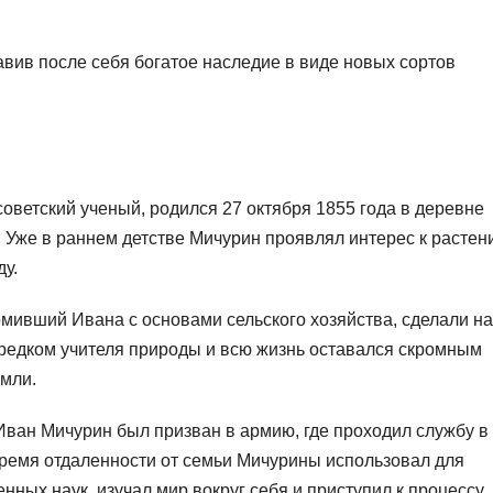
авив после себя богатое наследие в виде новых сортов
оветский ученый, родился 27 октября 1855 года в деревне
. Уже в раннем детстве Мичурин проявлял интерес к растен
ду.
мивший Ивана с основами сельского хозяйства, сделали на
редком учителя природы и всю жизнь оставался скромным
мли.
ван Мичурин был призван в армию, где проходил службу в
время отдаленности от семьи Мичурины использовал для
нных наук, изучал мир вокруг себя и приступил к процессу