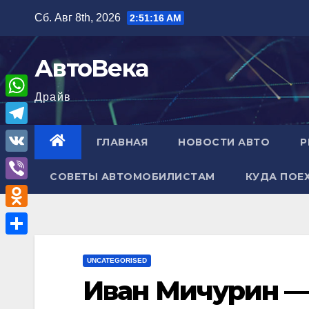
Перейти
Сб. Авг 8th, 2026
2:51:16 AM
к
содержимому
АвтоВека
Драйв
W
h
T
ГЛАВНАЯ
НОВОСТИ АВТО
Р
a
e
V
t
СОВЕТЫ АВТОМОБИЛИСТАМ
КУДА ПОЕ
l
K
V
s
e
i
A
O
g
b
p
d
r
О
e
p
n
UNCATEGORISED
a
т
r
Иван Мичурин —
o
m
п
k