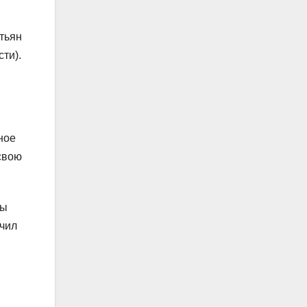
тьян
ти).
ное
свою
ды
учил