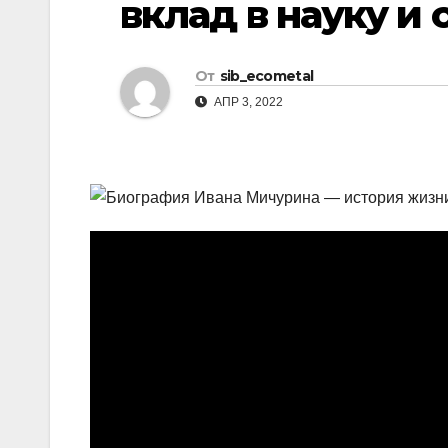
вклад в науку и
р
l
а
a
в
От
sib_ecometal
s
и
АПР 3, 2022
s
т
n
ь
i
k
i