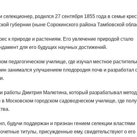
селекционер, родился 27 сентября 1855 года в семье крес
кой губернии (ныне Сорокинского района Тамбовской облас
ес к природе и растениям. Его увлечение природой стало
ндамент для его будущих научных достижений.
ом педагогическом училище, где изучал местное раститель
рин занимался улучшением плодородия почв и разработал 
и.
 и работы Дмитрия Малютина, который разрабатывал мето
я в Московском городском садоводческом училище, где пол
тва.
л, будучи поддержан и признан гением селекции властями
почетные титулы, присужденные ему, свидетельствуют о его