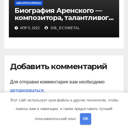
UNCATEGORISED
Биография Аренского —
композитора, талантливого
музыканта и педагога
АПР 5, 2022
SIB_ECOMETAL
Добавить комментарий
Для отправки комментария вам необходимо
авторизоваться
.
Этот сайт использует куки-файлы и другие технологии, чтобы
помочь вам в навигации, а также предоставить лучший
пользовательский опыт.
OK
Поиск