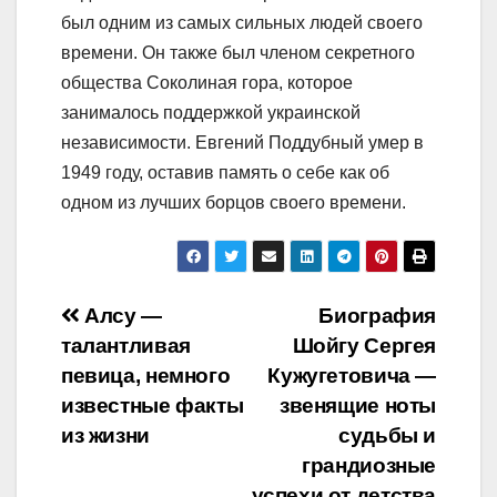
был одним из самых сильных людей своего
времени. Он также был членом секретного
общества Соколиная гора, которое
занималось поддержкой украинской
независимости. Евгений Поддубный умер в
1949 году, оставив память о себе как об
одном из лучших борцов своего времени.
Навигация
Алсу —
Биография
талантливая
Шойгу Сергея
по
певица, немного
Кужугетовича —
записям
известные факты
звенящие ноты
из жизни
судьбы и
грандиозные
успехи от детства