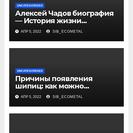
UNCATEGORISED
Алексей Чадов биография
— История жизни
российского актера
АПР 5, 2022
SIB_ECOMETAL
UNCATEGORISED
Причины появления
шипиц: как можно
заразиться вирусом
АПР 5, 2022
SIB_ECOMETAL