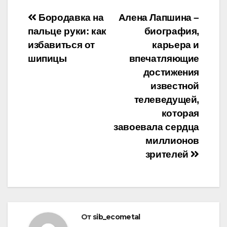
Навигация
Бородавка на
Алена Лапшина –
пальце руки: как
биография,
по
избавиться от
карьера и
записям
шипицы
впечатляющие
достижения
известной
телеведущей,
которая
завоевала сердца
миллионов
зрителей
От
sib_ecometal