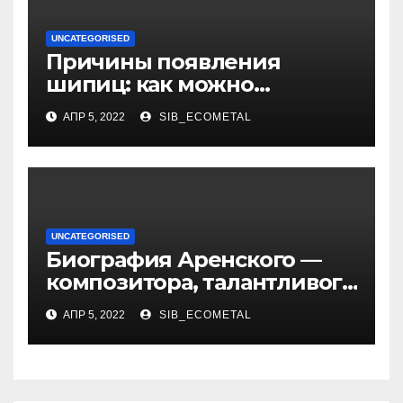
UNCATEGORISED
Причины появления
шипиц: как можно
заразиться вирусом
АПР 5, 2022
SIB_ECOMETAL
UNCATEGORISED
Биография Аренского —
композитора, талантливого
музыканта и педагога
АПР 5, 2022
SIB_ECOMETAL