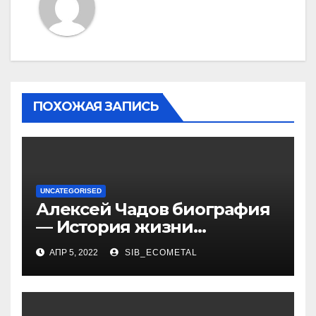
ПОХОЖАЯ ЗАПИСЬ
UNCATEGORISED
Алексей Чадов биография
— История жизни
российского актера
АПР 5, 2022
SIB_ECOMETAL