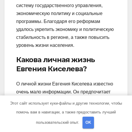
систему государственного управления,
экономическую политику и социальные
программы. Благодаря его реформам
удалось укрепить экономику и политическую
стабильность в регионе, а также повысить
уровень жизни населения.
Какова личная жизнь
Евгения Киселева?
О личной жизни Евгения Киселева известно
очень мало информации. Он предпочитает
держать ее в строжайшей тайне и не
Этот сайт использует куки-файлы и другие технологии, чтобы
делиться подробностями своих отношений с
помочь вам в навигации, а также предоставить лучший
публичностью. Единственное, что известно,
пользовательский опыт.
OK
что он состоит в браке и имеет детей.