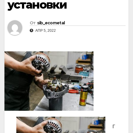
установки
От
sib_ecometal
АПР 5, 2022
Г