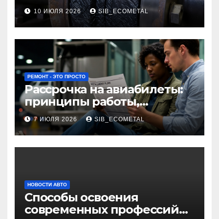
огнезащиты фланцевых
10 ИЮЛЯ 2026
SIB_ECOMETAL
соединений
РЕМОНТ - ЭТО ПРОСТО
Рассрочка на авиабилеты:
принципы работы,
требования и
7 ИЮЛЯ 2026
SIB_ECOMETAL
потенциальные риски
НОВОСТИ АВТО
Способы освоения
современных профессий