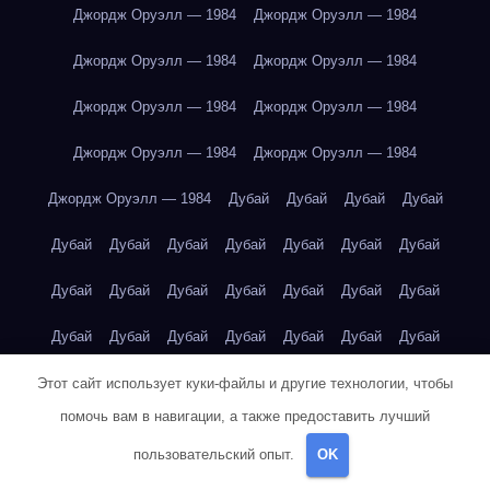
Джордж Оруэлл — 1984
Джордж Оруэлл — 1984
Джордж Оруэлл — 1984
Джордж Оруэлл — 1984
Джордж Оруэлл — 1984
Джордж Оруэлл — 1984
Джордж Оруэлл — 1984
Джордж Оруэлл — 1984
Джордж Оруэлл — 1984
Дубай
Дубай
Дубай
Дубай
Дубай
Дубай
Дубай
Дубай
Дубай
Дубай
Дубай
Дубай
Дубай
Дубай
Дубай
Дубай
Дубай
Дубай
Дубай
Дубай
Дубай
Дубай
Дубай
Дубай
Дубай
Екатеринбург
Екатеринбург
Екатеринбург
Екатеринбург
Этот сайт использует куки-файлы и другие технологии, чтобы
помочь вам в навигации, а также предоставить лучший
Екатеринбург
Екатеринбург
Екатеринбург
Екатеринбург
пользовательский опыт.
OK
Екатеринбург
Екатеринбург
Екатеринбург
Екатеринбург