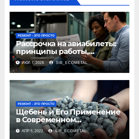
РЕМОНТ - ЭТО ПРОСТО
Рассрочка на авиабилеты:
принципы работы,
требования и
ИЮЛ 7, 2026
SIB_ECOMETAL
потенциальные риски
РЕМОНТ - ЭТО ПРОСТО
Щебень и Его Применение
в Современном
Строительстве
АПР 5, 2022
SIB_ECOMETAL