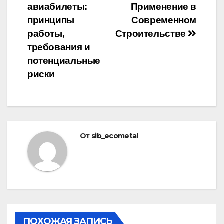
авиабилеты:
Применение в
по
принципы
Современном
записям
работы,
Строительстве
требования и
потенциальные
риски
От
sib_ecometal
ПОХОЖАЯ ЗАПИСЬ