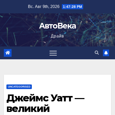
Перейти
Вс. Авг 9th, 2026
1:47:29 PM
к
содержимому
АвтоВека
Драйв
UNCATEGORISED
Джеймс Уатт —
великий