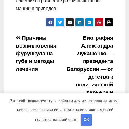
облегчило сравнение различных типов
машин и приводов.
Навигация
Причины
Биография
возникновения
Александра
по
фурункула на
Лукашенко —
записям
губе и методы
президента
лечения
Белоруссии — от
детства к
политической
карьере и
достижениям
Этот сайт использует куки-файлы и другие технологии, чтобы
помочь вам в навигации, а также предоставить лучший
пользовательский опыт.
OK