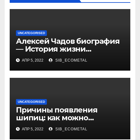
UNCATEGORISED
Алексей Чадов биография
— История жизни
российского актера
АПР 5, 2022
SIB_ECOMETAL
UNCATEGORISED
Причины появления
шипиц: как можно
заразиться вирусом
АПР 5, 2022
SIB_ECOMETAL