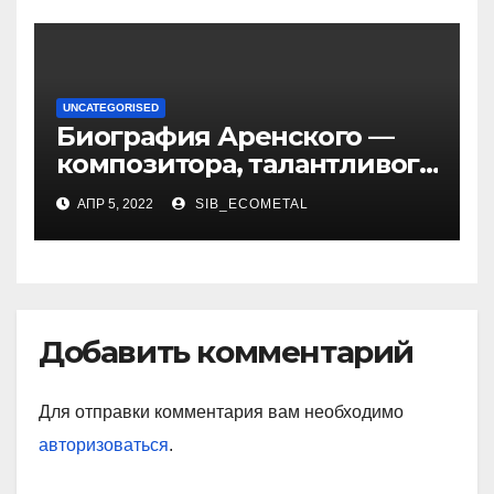
UNCATEGORISED
Биография Аренского —
композитора, талантливого
музыканта и педагога
АПР 5, 2022
SIB_ECOMETAL
Добавить комментарий
Для отправки комментария вам необходимо
авторизоваться
.