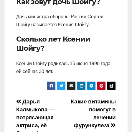
Как зовут дочь Шойгу?
Дочь министра обороны России Сергея
Шойгу называется Ксения Шойгу.
Сколько лет Ксении
Шойгу?
Ксении Шойгу родилась 15 июня 1990 года,
ей сейчас 30 лет.
Навигация
Дарья
Какие витамины
Калмыкова —
помогут в
по
потрясающая
лечении
записям
актриса, её
фурункулеза